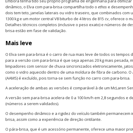
Embora tenha tido seu próprio programa de engenharia para otimiza
dinâmico, o Elva com para-brisa compartilha todo o
ethos
e desempenho 
dois tem teto, janelas laterais ou vidro traseiro, que combinados co
1300 kg e um motor central V8 biturbo de 4 litros de 815 cv, oferece o
Detalhes técnicos completos (inclusive o peso exato) e números de 
brisa estão em fase de validação.
Mais leve
O Elva sem para-brisa é o carro de rua mais leve de todos os tempos
para a versão com para-brisa é que seja apenas 20 kg mais pesada, 
limpadores com sensor de chuva sincronizados eletronicamente, jatos
como o vidro aquecido dentro de uma moldura de fibra de carbono. O
(AAMS) é excluído, pois torna-se sem função no carro com para-brisa.
A aceleração de ambas as versões é comparável à de um McLaren Se
A versão sem para-brisa acelera de 0 a 100 km/h em 2,8 segundos e d
(números a serem validados).
O desempenho dinâmico e a rigidez do veículo também permanecem in
brisa, assim como a experiência de direção cintilante.
O pára-brisa, que é um acessório permanente, oferece uma maior pro