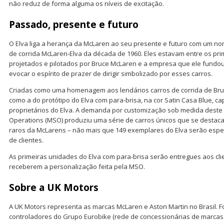
não reduz de forma alguma os níveis de excitação.
Passado, presente e futuro
O Elva liga a herança da McLaren ao seu presente e futuro com um nom
de corrida McLaren-Elva da década de 1960. Eles estavam entre os pri
projetados e pilotados por Bruce McLaren e a empresa que ele fundou, 
evocar o espírito de prazer de dirigir simbolizado por esses carros.
Criadas como uma homenagem aos lendários carros de corrida de Bruc
como a do protótipo do Elva com para-brisa, na cor Satin Casa Blue, 
proprietários do Elva. A demanda por customização sob medida deste 
Operations (MSO) produziu uma série de carros únicos que se desta
raros da McLarens – não mais que 149 exemplares do Elva serão espec
de clientes.
As primeiras unidades do Elva com para-brisa serão entregues aos cli
receberem a personalização feita pela MSO.
Sobre a UK Motors
A UK Motors representa as marcas McLaren e Aston Martin no Brasil. 
controladores do Grupo Eurobike (rede de concessionárias de marcas 