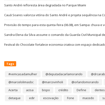
Santo André refloresta área degradada no Parque Miami
Cauã Soares valoriza vitória do Santo André e projeta sequência na C
Previsão do tempo para esta quinta-feira (06.08), em Sampa: chuva e 
Sandra Elena da Silva assume o comando da Guarda Civil Municipal de
Festival do Chocolate fortalece economia criativa com espaço dedicad
Tags
#vemcasadamulher
@deputadacarlamorando
@drcarab
@marcelolimasbc
@marcovinholi
@orlandomorando
Acerta
acisa
bispo
crédito
Define
dentes
detaque
edir
escovação
Fone
macedo
s