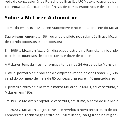
rede de concessionários Porsche do Brasil), a UK Motors responde p
conceituadas fabricantes britânicas de carros esportivos e de luxo d
Sobre a McLaren Automotive
Formada em 2010, a McLaren Automotive é hoje a maior parte do McLa
Sua origem remonta a 1964, quando o piloto neozelandês Bruce McLare
de corrida (bipostos e monopostos).
Em 1966, a McLaren fez, além disso, sua estreia na Fórmula 1, iniciand
oito títulos mundiais de construtores e doze de pilotos.
A McLaren tem, da mesma forma, vitórias nas 24 Horas de Le Mans e na
O atual portfolio de produtos da empresa (modelos das linhas GT, Supe
vendido por meio de mais de 85 concessionários em 40 mercados no 
O primeiro carro de rua com a marca McLaren, o M6GT, foi construído, 
McLaren em 1969.
Em 1993, a McLaren projetou e construiu, em suma, o carro de rua McL
Em 2020, a McLaren lançou o 765LT e revelou a nova arquitetura de b
Composites Technology Centre de £ 50 milhões, inaugurado na região d