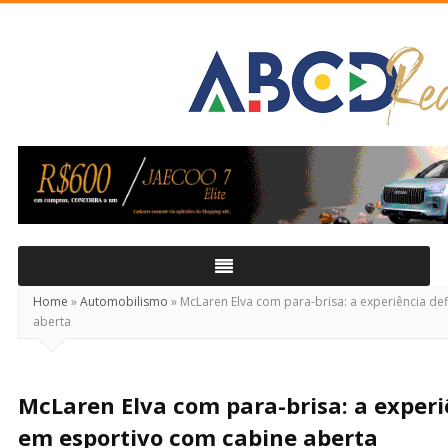
ABCD
Real
Home
»
Automobilismo
»
McLaren Elva com para-brisa: a experiência def
aberta
McLaren Elva com para-brisa: a experi
em esportivo com cabine aberta