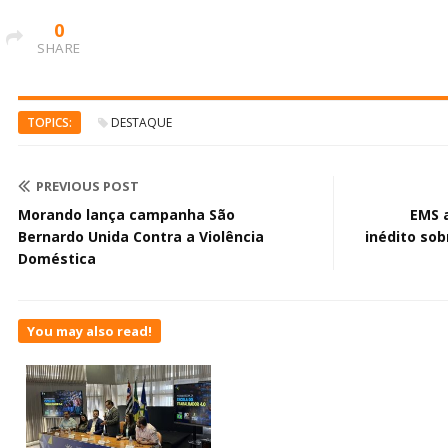
0
SHARE
TOPICS:
DESTAQUE
PREVIOUS POST
Morando lança campanha São
EMS 
Bernardo Unida Contra a Violência
inédito sob
Doméstica
You may also read!