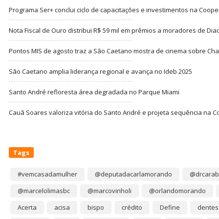
Programa Ser+ conclui ciclo de capacitações e investimentos na Coope
Nota Fiscal de Ouro distribui R$ 59 mil em prêmios a moradores de Di
Pontos MIS de agosto traz a São Caetano mostra de cinema sobre Cha
São Caetano amplia liderança regional e avança no Ideb 2025
Santo André refloresta área degradada no Parque Miami
Cauã Soares valoriza vitória do Santo André e projeta sequência na C
Tags
#vemcasadamulher
@deputadacarlamorando
@drcarab
@marcelolimasbc
@marcovinholi
@orlandomorando
Acerta
acisa
bispo
crédito
Define
dentes