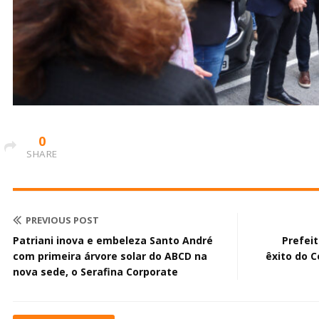
0
SHARE
PREVIOUS POST
Patriani inova e embeleza Santo André
Prefei
com primeira árvore solar do ABCD na
êxito do C
nova sede, o Serafina Corporate