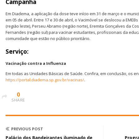
Campanha
Em Diadema, a aplicação da dose teve início em 31 de março e o municí
em 05 de abril. Entre 17 e 30 de abril, o Vacimóvel se deslocou a EM
(região leste), Perseu Abramo (região norte), Eremita Gonçalves da Cost
Fernandes (região sul) para vacinar estudantes, profissionais da ed
comunidade que estão no público prioritário.
Serviço:
Vacinação contra a Influenza
Em todas as Unidades Básicas de Saúde. Confira, em conclusão, os e
https://portal.diadema.sp.gov.br/vacinas/
.
0
SHARE
PREVIOUS POST
Palácio dos Bandeirantes iluminado de
Progr