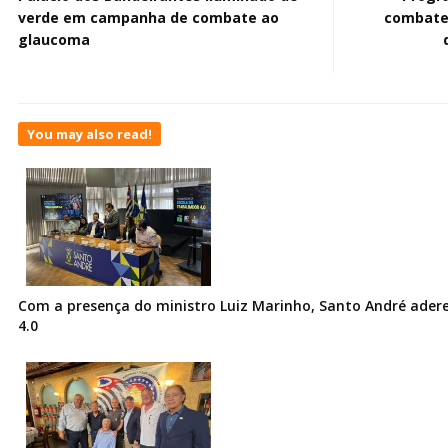
verde em campanha de combate ao
combate 
glaucoma
You may also read!
Com a presença do ministro Luiz Marinho, Santo André ader
4.0