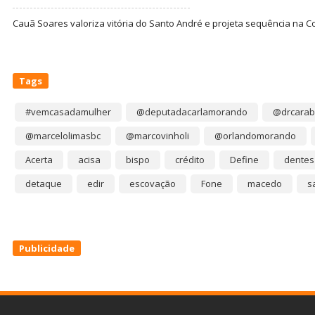
Cauã Soares valoriza vitória do Santo André e projeta sequência na C
Tags
#vemcasadamulher
@deputadacarlamorando
@drcarab
@marcelolimasbc
@marcovinholi
@orlandomorando
Acerta
acisa
bispo
crédito
Define
dentes
detaque
edir
escovação
Fone
macedo
s
Publicidade