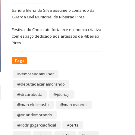
Sandra Elena da Silva assume o comando da
Guarda Civil Municipal de Ribeirão Pires
Festival do Chocolate fortalece economia criativa
com espaço dedicado aos artesãos de Ribeirão
Pires
Tags
#vemcasadamulher
@deputadacarlamorando
@drcarabetta
@jdoriajr
@marcelolimasbc
@marcovinholi
@orlandomorando
@rodrigogarciaoficial
Acerta