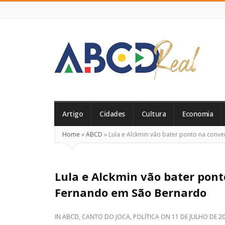
ABCD
Real
Artigo
Cidades
Cultura
Economia
Home
»
ABCD
»
Lula e Alckmin vão bater ponto na conv
Lula e Alckmin vão bater pon
Fernando em São Bernardo
IN
ABCD
,
CANTO DO JOCA
,
POLÍTICA
ON
11 DE JULHO DE 2