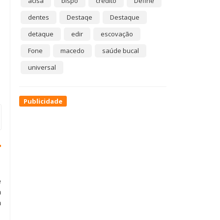
acisa
bispo
crédito
Define
dentes
Destaqe
Destaque
detaque
edir
escovação
Fone
macedo
saúde bucal
universal
Publicidade
e
a
a