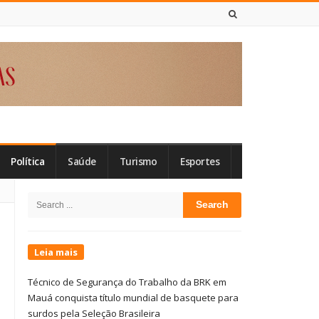
7 DE AGOSTO DE 2026
Política
Saúde
Turismo
Esportes
Site
Search
Sidebar
for:
Leia mais
Técnico de Segurança do Trabalho da BRK em
Mauá conquista título mundial de basquete para
surdos pela Seleção Brasileira