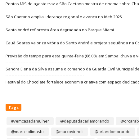
Pontos MIS de agosto traz a São Caetano mostra de cinema sobre Cha
São Caetano amplia liderança regional e avança no Ideb 2025
Santo André refloresta área degradada no Parque Miami
Cauã Soares valoriza vitória do Santo André e projeta sequência na C
Previsão do tempo para esta quinta-feira (06.08), em Sampa: chuva e 
Sandra Elena da Silva assume o comando da Guarda Civil Municipal de
Festival do Chocolate fortalece economia criativa com espaço dedicad
Tags
#vemcasadamulher
@deputadacarlamorando
@drcarab
@marcelolimasbc
@marcovinholi
@orlandomorando