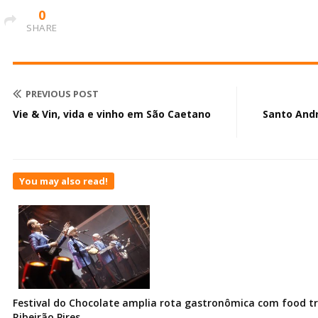
0
SHARE
PREVIOUS POST
Vie & Vin, vida e vinho em São Caetano
Santo Andr
You may also read!
Festival do Chocolate amplia rota gastronômica com food t
Ribeirão Pires