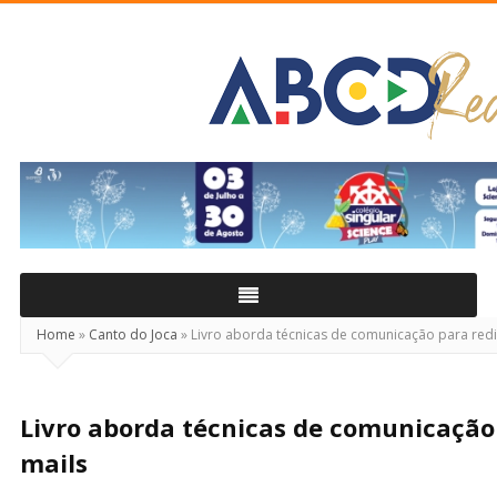
ABCD
Real
Home
»
Canto do Joca
»
Livro aborda técnicas de comunicação para redig
Livro aborda técnicas de comunicação 
mails