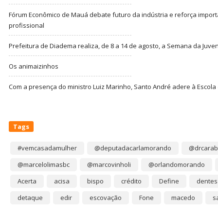
Fórum Econômico de Mauá debate futuro da indústria e reforça import
profissional
Prefeitura de Diadema realiza, de 8 a 14 de agosto, a Semana da Juve
Os animaizinhos
Com a presença do ministro Luiz Marinho, Santo André adere à Escola
Tags
#vemcasadamulher
@deputadacarlamorando
@drcarab
@marcelolimasbc
@marcovinholi
@orlandomorando
Acerta
acisa
bispo
crédito
Define
dentes
detaque
edir
escovação
Fone
macedo
s