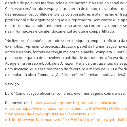
escolha de palavras inadequadas e até mesmo mau uso do canal de c
Com esse cenário, abre espaço para perda de tempo, retrabalho – qu
desnecessários, conflitos entre os colaboradores e até mesmo enfra
profissional e da organização que ele representa. Sem contar que apes
e-mail continua sendo fundamental no universo corporativo, por ter 
nas informações e caráter documental ao que é compartilhado.
“No livro, você também aprende sobre netiqueta, empatia, eficácia da
exemplos.⠀Apresento técnicas, discuto o papel da humanização na esc
antes e depois, formas de redigir melhores e-mails”, completa. O liv
pessoa que queira desenvolver a habilidade da comunicação escrita, e
Aberje e na versão e-book pela Amazon. Para os participantes da se
Comunicação, que será realizado de fevereiro a março de 2021 e foi d
exemplar da obra ‘Comunicação Eficiente’ será enviado após a adesão
Serviço
Livro “Comunicação eficiente: como escrever mensagens com clareza, 
Disponível em:
https://www.aberje.com.br/produto/comunicacao-
eficiente/
https://www.amazon.com.br/Comunica%C3%A7%C3%A3o-efic
funcionalidade-ebook/dp/B08L9M3PZW/ref=sr_1_1?
dchild=1&keywords=comunica%C3%A7%C3%A3o+eficiente&qid=160812