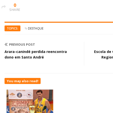
0
SHARE
TOPICS:
DESTAQUE
PREVIOUS POST
Arara-canindé perdida reencontra
Escola de
dono em Santo André
Regio
You may also read!