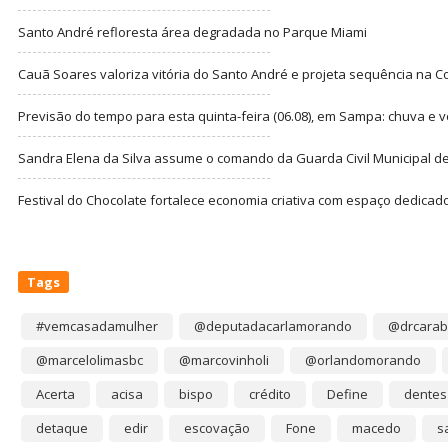
Santo André refloresta área degradada no Parque Miami
Cauã Soares valoriza vitória do Santo André e projeta sequência na C
Previsão do tempo para esta quinta-feira (06.08), em Sampa: chuva e 
Sandra Elena da Silva assume o comando da Guarda Civil Municipal de
Festival do Chocolate fortalece economia criativa com espaço dedicad
Tags
#vemcasadamulher
@deputadacarlamorando
@drcarab
@marcelolimasbc
@marcovinholi
@orlandomorando
Acerta
acisa
bispo
crédito
Define
dentes
detaque
edir
escovação
Fone
macedo
s