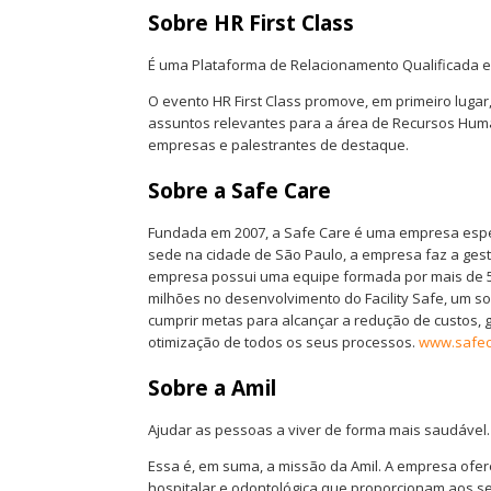
Sobre HR First Class
É uma Plataforma de Relacionamento Qualificada e
O evento HR First Class promove, em primeiro luga
assuntos relevantes para a área de Recursos Human
empresas e palestrantes de destaque.
Sobre a Safe Care
Fundada em 2007, a Safe Care é uma empresa espec
sede na cidade de São Paulo, a empresa faz a gest
empresa possui uma equipe formada por mais de 50
milhões no desenvolvimento do Facility Safe, um s
cumprir metas para alcançar a redução de custos, g
otimização de todos os seus processos.
www.safec
Sobre a Amil
Ajudar as pessoas a viver de forma mais saudável.
Essa é, em suma, a missão da Amil. A empresa ofe
hospitalar e odontológica que proporcionam aos seu