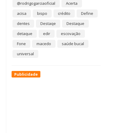
@rodrigogarciaoficial
Acerta
acisa
bispo
crédito
Define
dentes
Destaqe
Destaque
detaque
edir
escovação
Fone
macedo
saúde bucal
universal
Publicidade