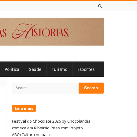
8 DE AGOSTO DE 2026
Política
Saúde
Turismo
Esportes
Site
Search
Sidebar
for:
Leia mais
Festival do Chocolate 2026 by Chocolândia
começa em Ribeirão Pires com Projeto
ABC+Cultura no palco