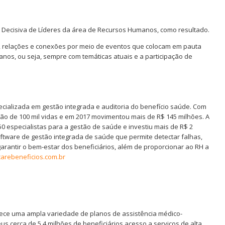
 Decisiva de Líderes da área de Recursos Humanos, como resultado.
r, relações e conexões por meio de eventos que colocam em pauta
os, ou seja, sempre com temáticas atuais e a participação de
ializada em gestão integrada e auditoria do benefício saúde. Com
ão de 100 mil vidas e em 2017 movimentou mais de R$ 145 milhões. A
 especialistas para a gestão de saúde e investiu mais de R$ 2
oftware de gestão integrada de saúde que permite detectar falhas,
arantir o bem-estar dos beneficiários, além de proporcionar ao RH a
arebeneficios.com.br
rece uma ampla variedade de planos de assistência médico-
s cerca de 5,4 milhões de beneficiários acesso a serviços de alta