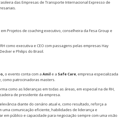
Brasileira das Empresas de Transporte Internacional Expresso de
esariais.
a em Projetos de coaching executivo, conselheira da Fesa Group e
e RH como executiva e CEO com passagens pelas empresas Hay
ecker e Philips do Brasil.
to,
o evento conta com a
Amil
e a
Safe Care
, empresa especializada
e, como patrocinadoras masters.
forma como as lideranças em todas as áreas, em especial na de RH,
 cadeira de presidente da empresa.
levância diante do cenário atual e, como resultado, reforça a
 uma comunicação eficiente, habilidades de liderança e
sar em público e capacidade para negociação sempre com uma visão