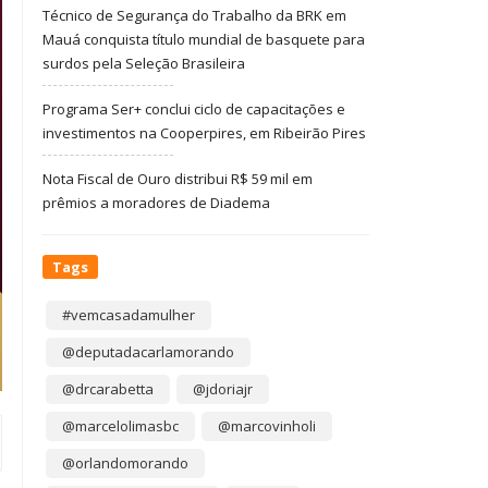
Técnico de Segurança do Trabalho da BRK em
Mauá conquista título mundial de basquete para
surdos pela Seleção Brasileira
Programa Ser+ conclui ciclo de capacitações e
investimentos na Cooperpires, em Ribeirão Pires
Nota Fiscal de Ouro distribui R$ 59 mil em
prêmios a moradores de Diadema
Tags
#vemcasadamulher
@deputadacarlamorando
@drcarabetta
@jdoriajr
@marcelolimasbc
@marcovinholi
@orlandomorando