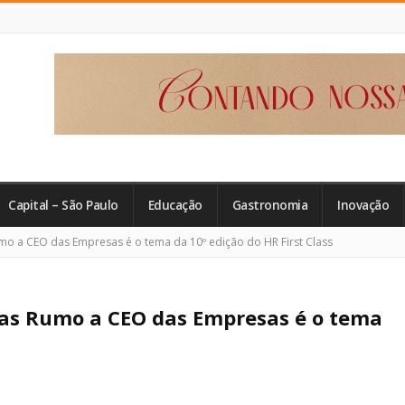
Capital – São Paulo
Educação
Gastronomia
Inovação
o a CEO das Empresas é o tema da 10º edição do HR First Class
as Rumo a CEO das Empresas é o tema