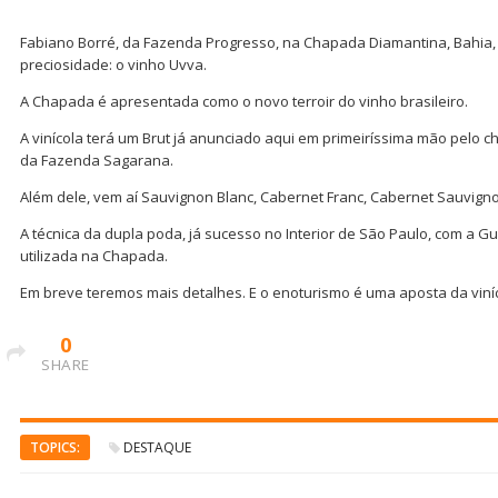
Fabiano Borré, da Fazenda Progresso, na Chapada Diamantina, Bahia, 
preciosidade: o vinho Uvva.
A Chapada é apresentada como o novo terroir do vinho brasileiro.
A vinícola terá um Brut já anunciado aqui em primeiríssima mão pelo c
da Fazenda Sagarana.
Além dele, vem aí Sauvignon Blanc, Cabernet Franc, Cabernet Sauvignon
A técnica da dupla poda, já sucesso no Interior de São Paulo, com a G
utilizada na Chapada.
Em breve teremos mais detalhes. E o enoturismo é uma aposta da viníco
0
SHARE
TOPICS:
DESTAQUE