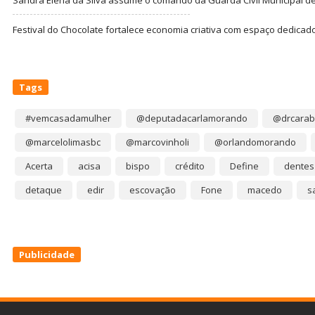
Festival do Chocolate fortalece economia criativa com espaço dedicad
Tags
#vemcasadamulher
@deputadacarlamorando
@drcarab
@marcelolimasbc
@marcovinholi
@orlandomorando
Acerta
acisa
bispo
crédito
Define
dentes
detaque
edir
escovação
Fone
macedo
s
Publicidade