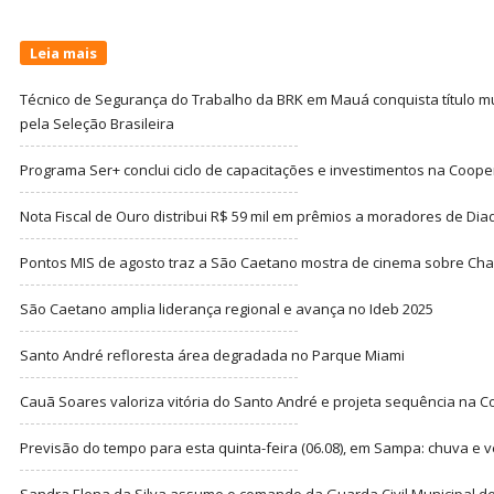
Leia mais
Técnico de Segurança do Trabalho da BRK em Mauá conquista título m
pela Seleção Brasileira
Programa Ser+ conclui ciclo de capacitações e investimentos na Coope
Nota Fiscal de Ouro distribui R$ 59 mil em prêmios a moradores de Di
Pontos MIS de agosto traz a São Caetano mostra de cinema sobre Cha
São Caetano amplia liderança regional e avança no Ideb 2025
Santo André refloresta área degradada no Parque Miami
Cauã Soares valoriza vitória do Santo André e projeta sequência na C
Previsão do tempo para esta quinta-feira (06.08), em Sampa: chuva e 
Sandra Elena da Silva assume o comando da Guarda Civil Municipal de