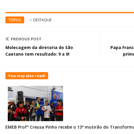
TOPICS:
DESTAQUE
PREVIOUS POST
Molecagem da diretoria do São
Papa Franc
Caetano tem resultado: 9 a 0!
prim
You may also read!
EMEB Profª Creusa Pinho recebe o 13º mutirão do Transfor