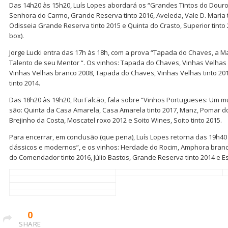
Das 14h20 às 15h20, Luís Lopes abordará os “Grandes Tintos do Dour
Senhora do Carmo, Grande Reserva tinto 2016, Aveleda, Vale D. Maria 
Odisseia Grande Reserva tinto 2015 e Quinta do Crasto, Superior tinto 
box).
Jorge Lucki entra das 17h às 18h, com a prova “Tapada do Chaves, a M
Talento de seu Mentor “. Os vinhos: Tapada do Chaves, Vinhas Velhas
Vinhas Velhas branco 2008, Tapada do Chaves, Vinhas Velhas tinto 2
tinto 2014.
Das 18h20 às 19h20, Rui Falcão, fala sobre “Vinhos Portugueses: Um m
são: Quinta da Casa Amarela, Casa Amarela tinto 2017, Manz, Pomar do 
Brejinho da Costa, Moscatel roxo 2012 e Soito Wines, Soito tinto 2015.
Para encerrar, em conclusão (que pena), Luís Lopes retorna das 19h40 
clássicos e modernos”, e os vinhos: Herdade do Rocim, Amphora bran
do Comendador tinto 2016, Júlio Bastos, Grande Reserva tinto 2014 e E
0
SHARE