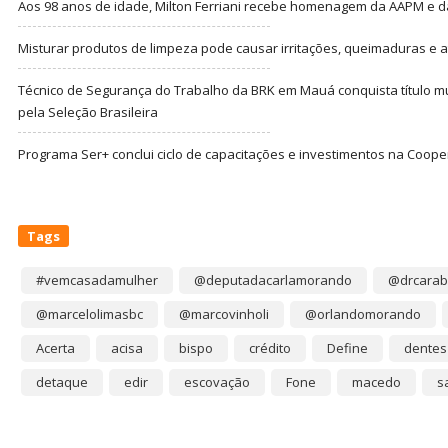
Aos 98 anos de idade, Milton Ferriani recebe homenagem da AAPM e dá 
Misturar produtos de limpeza pode causar irritações, queimaduras e at
Técnico de Segurança do Trabalho da BRK em Mauá conquista título m
pela Seleção Brasileira
Programa Ser+ conclui ciclo de capacitações e investimentos na Coope
Tags
#vemcasadamulher
@deputadacarlamorando
@drcarab
@marcelolimasbc
@marcovinholi
@orlandomorando
Acerta
acisa
bispo
crédito
Define
dentes
detaque
edir
escovação
Fone
macedo
s