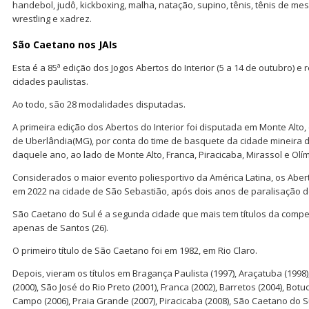
handebol, judô, kickboxing, malha, natação, supino, tênis, tênis de mesa
wrestling e xadrez.
São Caetano nos JAIs
Esta é a 85ª edição dos Jogos Abertos do Interior (5 a 14 de outubro) e 
cidades paulistas.
Ao todo, são 28 modalidades disputadas.
A primeira edição dos Abertos do Interior foi disputada em Monte Alto,
de Uberlândia(MG), por conta do time de basquete da cidade mineira 
daquele ano, ao lado de Monte Alto, Franca, Piracicaba, Mirassol e Olím
Considerados o maior evento poliesportivo da América Latina, os Aber
em 2022 na cidade de São Sebastião, após dois anos de paralisação d
São Caetano do Sul é a segunda cidade que mais tem títulos da compet
apenas de Santos (26).
O primeiro título de São Caetano foi em 1982, em Rio Claro.
Depois, vieram os títulos em Bragança Paulista (1997), Araçatuba (1998)
(2000), São José do Rio Preto (2001), Franca (2002), Barretos (2004), Bot
Campo (2006), Praia Grande (2007), Piracicaba (2008), São Caetano do Su