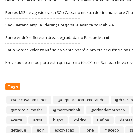
Pontos MIS de agosto traz a São Caetano mostra de cinema sobre Cha
São Caetano amplia liderança regional e avança no Ideb 2025
Santo André refloresta área degradada no Parque Miami
Cauã Soares valoriza vitória do Santo André e projeta sequência na C
Previsão do tempo para esta quinta-feira (06.08), em Sampa: chuva e 
Tags
#vemcasadamulher
@deputadacarlamorando
@drcarab
@marcelolimasbc
@marcovinholi
@orlandomorando
Acerta
acisa
bispo
crédito
Define
dentes
detaque
edir
escovação
Fone
macedo
s