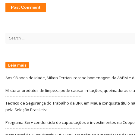
Site
Sidebar
Search
for:
Leia mais
Aos 98 anos de idade, Milton Ferriani recebe homenagem da AAPM e dá 
Misturar produtos de limpeza pode causar irritações, queimaduras e at
Técnico de Segurança do Trabalho da BRK em Mauá conquista título m
pela Seleção Brasileira
Programa Ser+ conclui ciclo de capacitações e investimentos na Coope
Nota Fiscal de Ouro distribui R$ 59 mil em prêmios a moradores de Di