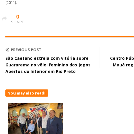
(2011).
0
SHARE
PREVIOUS POST
São Caetano estreia com vitória sobre
Centro Púb
Guararema no vôlei feminino dos Jogos
Mauá reg
Abertos do Interior em Rio Preto
You may also read!