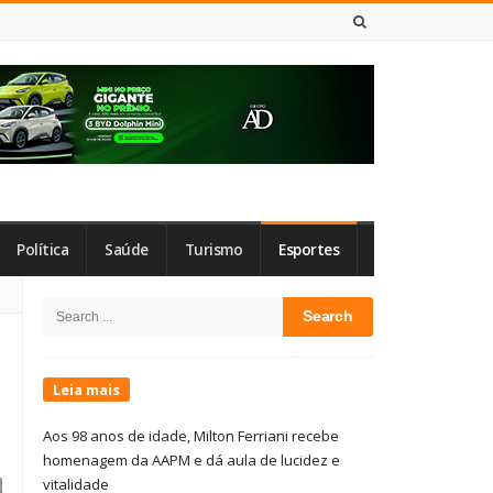
7 DE AGOSTO DE 2026
Política
Saúde
Turismo
Esportes
Site
Search
Sidebar
for:
Leia mais
Aos 98 anos de idade, Milton Ferriani recebe
homenagem da AAPM e dá aula de lucidez e
vitalidade