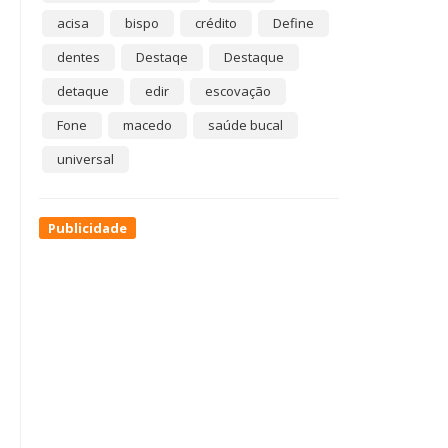
acisa
bispo
crédito
Define
dentes
Destaqe
Destaque
detaque
edir
escovação
Fone
macedo
saúde bucal
universal
Publicidade