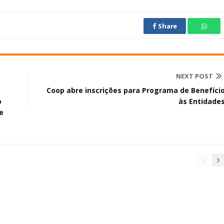
Share
NEXT POST
Coop abre inscrições para Programa de Benefíci
o
às Entidade
e