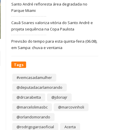
Santo André refloresta área degradada no
Parque Miami
Cauã Soares valoriza vitória do Santo André e
projeta sequência na Copa Paulista
Previsão do tempo para esta quinta-feira (06.08),
em Sampa: chuva e ventania
Tags
#vemcasadamulher
@deputadacarlamorando
@drcarabetta
@jdoriajr
@marcelolimasbc
@marcovinholi
@orlandomorando
@rodrigogarciaoficial
Acerta