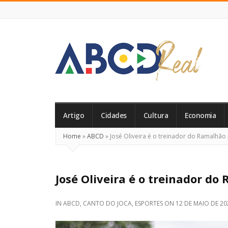
ABCD
Real
Artigo
Cidades
Cultura
Economia
Home
»
ABCD
»
José Oliveira é o treinador do Ramalhão
José Oliveira é o treinador d
IN
ABCD
,
CANTO DO JOCA
,
ESPORTES
ON
12 DE MAIO DE 20