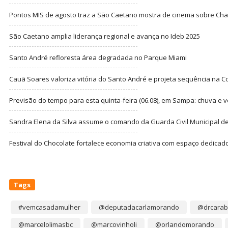
Pontos MIS de agosto traz a São Caetano mostra de cinema sobre Cha
São Caetano amplia liderança regional e avança no Ideb 2025
Santo André refloresta área degradada no Parque Miami
Cauã Soares valoriza vitória do Santo André e projeta sequência na C
Previsão do tempo para esta quinta-feira (06.08), em Sampa: chuva e 
Sandra Elena da Silva assume o comando da Guarda Civil Municipal de
Festival do Chocolate fortalece economia criativa com espaço dedicad
Tags
#vemcasadamulher
@deputadacarlamorando
@drcarab
@marcelolimasbc
@marcovinholi
@orlandomorando