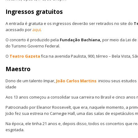
Ingressos gratuitos
A entrada é gratuita e os ingressos deverão ser retirados no site do
T
acessado por
aqui
.
O concerto é produzido pela
Fundação Bachiana,
por meio da Lei de 
do Turismo Governo Federal.
O
Teatro Gazeta
fica na avenida Paulista, 900, térreo – Bela Vista, Sã
Maestro
Dono de um talento ímpar,
João Carlos Martins
iniciou seus estudos
idade
Aos 13 anos começou a consolidar sua carreira no Brasil e cinco anos m
Patrocinado por Eleanor Roosevelt, que era, naquele momento, a pri
João fez sua estreia no Carnegie Hall, uma das salas de espetáculos 
Na época, ele tinha 21 anos e, depois disso, todos os concertos que re
esgotada.