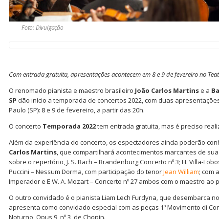
Foto: Divulgação
Com entrada gratuita, apresentações acontecem em 8 e 9 de fevereiro no Tea
O renomado pianista e maestro brasileiro
João Carlos Martins
e a
Ba
SP
dão início a temporada de concertos 2022, com duas apresentaçõe
Paulo (SP): 8 e 9 de fevereiro, a partir das 20h.
O concerto
Temporada 2022
tem entrada gratuita, mas é preciso reali
Além da experiência do concerto, os espectadores ainda poderão con
Carlos Martins
, que compartilhará acontecimentos marcantes de sua 
sobre o repertório, J. S. Bach – Brandenburg Concerto nº 3; H. Villa-Lobo
Puccini – Nessum Dorma, com participação do tenor
Jean William
; com 
Imperador e E W. A. Mozart – Concerto nº 27 ambos com o maestro ao p
O outro convidado é o pianista Liam Lech Furdyna, que desembarca no 
apresenta como convidado especial com as peças 1º Movimento di Con
Noturno, Opus 9, nº 3, de Chopin.