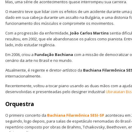
Mas, uma série de acontecimentos quase interrompeu sua carreira.
O maestro teve que lidar com os efeitos de um acidente durante uma p
dado em sua cabeça durante um assalto na Bulgária, e uma distonia fo
funcionamento dos músculos e compromete os movimentos.
Com a progressão da enfermidade,
João Carlos Martins
sentia dific
resultou, em 2002, que ele abandonasse os palcos como pianista. Entr
lado, indo estudar regência.
Em 2006, criou a
Fundação Bachiana
com a missão de democratizar o
cenário da arte no Brasil e no mundo.
Atualmente, é regente e diretor-artístico da
Bachiana Filarmônica SE
internacionalmente.
Recentemente, voltou a tocar piano usando as duas mãos com a ajuda d
desenvolvidas e presenteadas pelo designer industrial
Ubiratatan Biz
Orquestra
O primeiro concerto da
Bachiana Filarmônica SESI-SP
aconteceu em 2
seguindo, logo depois, para salas de espetáculo renomadas do Brasi
repertório composto por obras de Brahms, Tchaikovsky, Beethoven, e