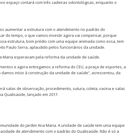
 novo espaço contará com três cadeiras odontológicas, enquanto o
amos aumentar a estrutura com o atendimento no padrão do
ar do tempo, o que vamos investir agora vai compensar, porque
boa estrutura, bom prédio com uma equipe animada como essa, tem
ito Paulo Serra, aplaudido pelos funcionários da unidade.
a Maria esperavam pela reforma da unidade de saúde.
imentos e agora entregamos a reforma do CEU, a praça de esportes, a
a damos início à construção da unidade de saúde”, acrescentou, da
á salas de observação, procedimento, sutura, coleta, vacina e salas
ma Qualisaúde, lançado em 2017.
comunidade do Jardim Ana Maria. A unidade de saúde tem uma equipe
apacidade de atendimento com o padrão do Qualisaúde. Não é só a