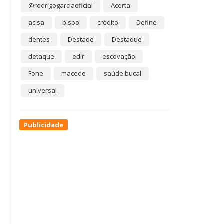
@rodrigogarciaoficial
Acerta
acisa
bispo
crédito
Define
dentes
Destaqe
Destaque
detaque
edir
escovação
Fone
macedo
saúde bucal
universal
Publicidade