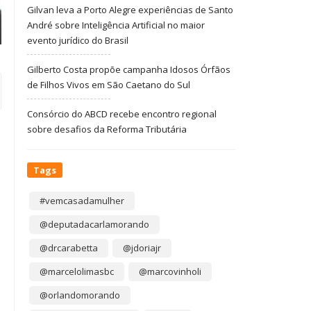
Gilvan leva a Porto Alegre experiências de Santo
André sobre Inteligência Artificial no maior
evento jurídico do Brasil
Gilberto Costa propõe campanha Idosos Órfãos
de Filhos Vivos em São Caetano do Sul
Consórcio do ABCD recebe encontro regional
sobre desafios da Reforma Tributária
Tags
#vemcasadamulher
@deputadacarlamorando
@drcarabetta
@jdoriajr
@marcelolimasbc
@marcovinholi
@orlandomorando