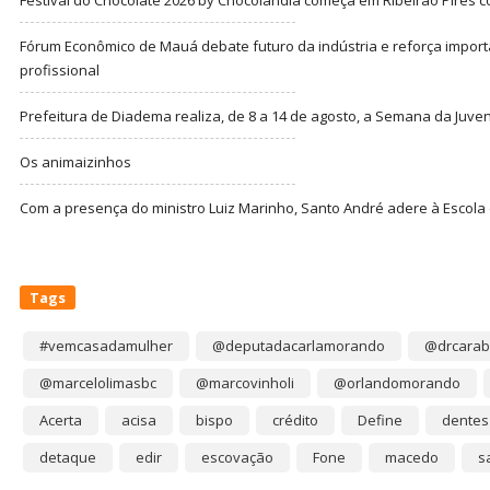
Festival do Chocolate 2026 by Chocolândia começa em Ribeirão Pires c
Fórum Econômico de Mauá debate futuro da indústria e reforça import
profissional
Prefeitura de Diadema realiza, de 8 a 14 de agosto, a Semana da Juve
Os animaizinhos
Com a presença do ministro Luiz Marinho, Santo André adere à Escola
Tags
#vemcasadamulher
@deputadacarlamorando
@drcarab
@marcelolimasbc
@marcovinholi
@orlandomorando
Acerta
acisa
bispo
crédito
Define
dentes
detaque
edir
escovação
Fone
macedo
s