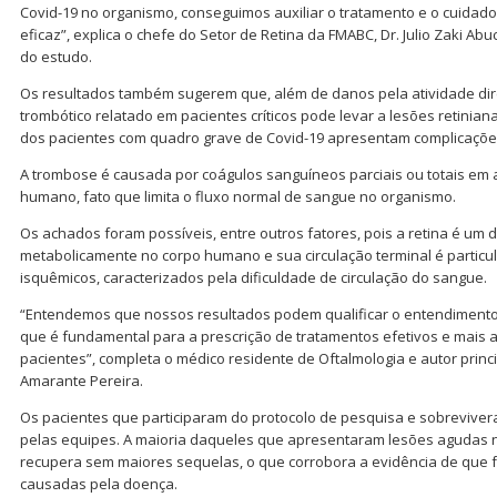
Covid-19 no organismo, conseguimos auxiliar o tratamento e o cuidad
eficaz”, explica o chefe do Setor de Retina da FMABC, Dr. Julio Zaki A
do estudo.
Os resultados também sugerem que, além de danos pela atividade dire
trombótico relatado em pacientes críticos pode levar a lesões retinia
dos pacientes com quadro grave de Covid-19 apresentam complicaçõe
A trombose é causada por coágulos sanguíneos parciais ou totais em 
humano, fato que limita o fluxo normal de sangue no organismo.
Os achados foram possíveis, entre outros fatores, pois a retina é um d
metabolicamente no corpo humano e sua circulação terminal é particu
isquêmicos, caracterizados pela dificuldade de circulação do sangue.
“Entendemos que nossos resultados podem qualificar o entendimento 
que é fundamental para a prescrição de tratamentos efetivos e mai
pacientes”, completa o médico residente de Oftalmologia e autor princ
Amarante Pereira.
Os pacientes que participaram do protocolo de pesquisa e sobrevi
pelas equipes. A maioria daqueles que apresentaram lesões agudas n
recupera sem maiores sequelas, o que corrobora a evidência de que f
causadas pela doença.