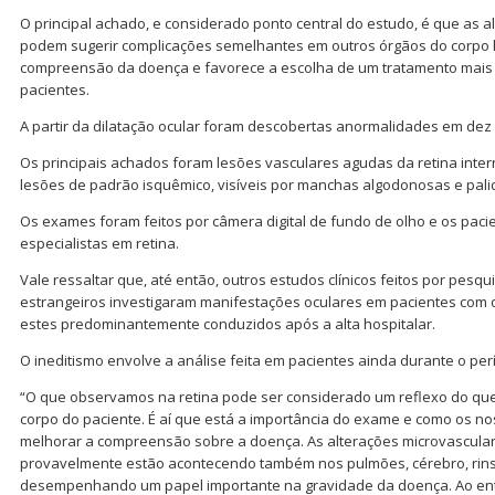
O principal achado, e considerado ponto central do estudo, é que as a
podem sugerir complicações semelhantes em outros órgãos do corpo h
compreensão da doença e favorece a escolha de um tratamento mais a
pacientes.
A partir da dilatação ocular foram descobertas anormalidades em dez
Os principais achados foram lesões vasculares agudas da retina inter
lesões de padrão isquêmico, visíveis por manchas algodonosas e palide
Os exames foram feitos por câmera digital de fundo de olho e os paci
especialistas em retina.
Vale ressaltar que, até então, outros estudos clínicos feitos por pesqu
estrangeiros investigaram manifestações oculares em pacientes com d
estes predominantemente conduzidos após a alta hospitalar.
O ineditismo envolve a análise feita em pacientes ainda durante o per
“O que observamos na retina pode ser considerado um reflexo do qu
corpo do paciente. É aí que está a importância do exame e como os n
melhorar a compreensão sobre a doença. As alterações microvascular
provavelmente estão acontecendo também nos pulmões, cérebro, rins
desempenhando um papel importante na gravidade da doença. Ao en