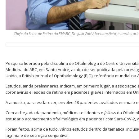
Chefe do Setor de Retina da FMABC, Dr. Julio Zaki Abucham Neto, é um dos ori
Pesquisa liderada pela disciplina de Oftalmologia do Centro Universit
Medicina do ABC, em Santo André, acaba de ser publicada pela prestigi
Unido, a British Journal of Ophthalmology (BJO), referência mundial na
Estudos, ainda preliminares, indicam, em primeiro lugar, a associação 
coronavírus e lesões de retina em pacientes graves internados em Unid
A amostra, para esclarecer, envolve 18 pacientes avaliados em maio n
Com a chegada da pandemia, médicos residentes e
fellows
da Oftalmo
estudar o acometimento oftalmológico em pacientes com Sars-CoV-2, v
Foram feitos, acima de tudo, vários estudos dentro da temática, inclus
lágrima e de secreção conjuntival.