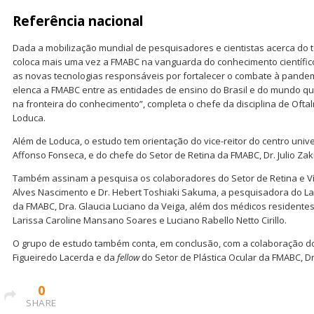
Referência nacional
Dada a mobilização mundial de pesquisadores e cientistas acerca do 
coloca mais uma vez a FMABC na vanguarda do conhecimento científi
as novas tecnologias responsáveis por fortalecer o combate à pand
elenca a FMABC entre as entidades de ensino do Brasil e do mundo q
na fronteira do conhecimento”, completa o chefe da disciplina de Ofta
Loduca.
Além de Loduca, o estudo tem orientação do vice-reitor do centro univer
Affonso Fonseca, e do chefe do Setor de Retina da FMABC, Dr. Julio Za
Também assinam a pesquisa os colaboradores do Setor de Retina e Vít
Alves Nascimento e Dr. Hebert Toshiaki Sakuma, a pesquisadora do Lab
da FMABC, Dra. Glaucia Luciano da Veiga, além dos médicos residente
Larissa Caroline Mansano Soares e Luciano Rabello Netto Cirillo.
O grupo de estudo também conta, em conclusão, com a colaboração d
Figueiredo Lacerda e da
fellow
do Setor de Plástica Ocular da FMABC, Dr
0
SHARE