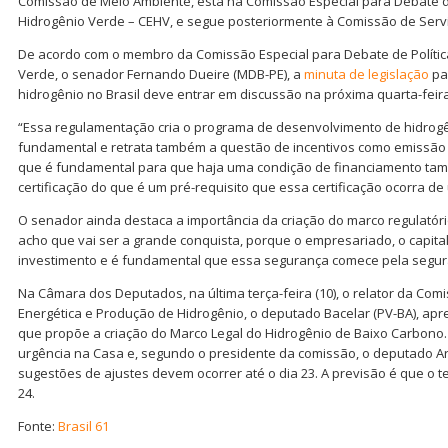
Comissão de Meio Ambiente, está na Comissão Especial para Debate de
Hidrogênio Verde – CEHV, e segue posteriormente à Comissão de Serviço
De acordo com o membro da Comissão Especial para Debate de Polític
Verde, o senador Fernando Dueire (MDB-PE), a
minuta de legislação
pa
hidrogênio no Brasil deve entrar em discussão na próxima quarta-feira
“Essa regulamentação cria o programa de desenvolvimento de hidrog
fundamental e retrata também a questão de incentivos como emissão
que é fundamental para que haja uma condição de financiamento ta
certificação do que é um pré-requisito que essa certificação ocorra d
O senador ainda destaca a importância da criação do marco regulatóri
acho que vai ser a grande conquista, porque o empresariado, o capita
investimento e é fundamental que essa segurança comece pela seguran
Na Câmara dos Deputados, na última terça-feira (10), o relator da Com
Energética e Produção de Hidrogênio, o deputado Bacelar (PV-BA), apre
que propõe a criação do Marco Legal do Hidrogênio de Baixo Carbono.
urgência na Casa e, segundo o presidente da comissão, o deputado Ar
sugestões de ajustes devem ocorrer até o dia 23. A previsão é que o t
24.
Fonte:
Brasil 61