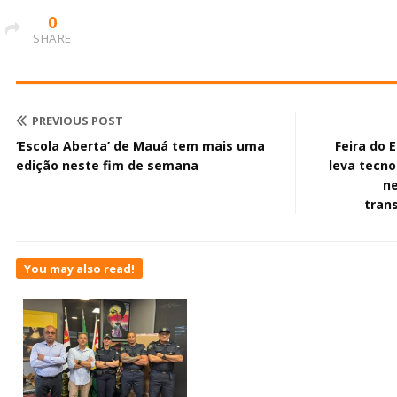
0
SHARE
PREVIOUS POST
‘Escola Aberta’ de Mauá tem mais uma
Feira do 
edição neste fim de semana
leva tecno
ne
tran
You may also read!