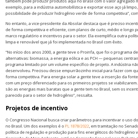
também pode produzir produtos aqui no Brasil com o valor agregado m
exemplo, para a indústria automobilística e exportar esse aço já limp
possibilidade de produzir hidrogênio verde de forma competitiva”, com
No entanto, a vice-presidente da Absolar destaca que é preciso incent
de forma competitiva e eficiente, com planos de curto, médio e longo
marco regulatório e incentivos para o setor. Ela exemplifica outra polít
limpa e renovável que já foi implementada no Brasil com êxito.
“No início dos anos 2000, a gente teve o Proinfa, que foi o programa d
alternativas: biomassa, a energia eólica e as PCH — pequenas centrais
programa limitado por um volume específico de projeto. A indústria nã
desenvolveu. Precisou desse empurrãozinho inicial para fazer com qu
forma competitiva. Para energia solar a gente teve a inserção da fonte
com um preço diferenciado para os primeiros projetos se viabilizarem. 
são as energias mais baratas que a gente tem no Brasil, sem os incenti
parecido para o setor de hidrogênio”, ressalta.
Projetos de incentivo
O Congresso Nacional busca criar parâmetros para incentivar o uso d
no Brasil. Um dos exemplos é o
PL 1878/2022
, em tramitação no Senado
política de regulação e produção para fins energéticos do hidrogênio v