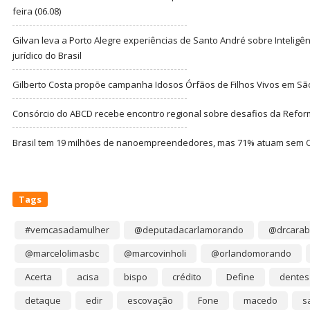
feira (06.08)
Gilvan leva a Porto Alegre experiências de Santo André sobre Inteligênc
jurídico do Brasil
Gilberto Costa propõe campanha Idosos Órfãos de Filhos Vivos em Sã
Consórcio do ABCD recebe encontro regional sobre desafios da Refor
Brasil tem 19 milhões de nanoempreendedores, mas 71% atuam sem CN
Tags
#vemcasadamulher
@deputadacarlamorando
@drcarab
@marcelolimasbc
@marcovinholi
@orlandomorando
Acerta
acisa
bispo
crédito
Define
dentes
detaque
edir
escovação
Fone
macedo
s