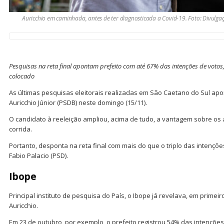
Auricchio em caminhada, antes de ter diagnosticada a Covid-19. Foto: Divulga
Pesquisas na reta final apontam prefeito com até 67% das intenções de votos
colocado
As últimas pesquisas eleitorais realizadas em São Caetano do Sul apon
Auricchio Júnior (PSDB) neste domingo (15/11).
O candidato à reeleição ampliou, acima de tudo, a vantagem sobre os
corrida.
Portanto, desponta na reta final com mais do que o triplo das intençõ
Fabio Palacio (PSD).
Ibope
Principal instituto de pesquisa do País, o Ibope já revelava, em primeir
Auricchio.
Em 23 de outubro, por exemplo, o prefeito registrou 54% das intenções