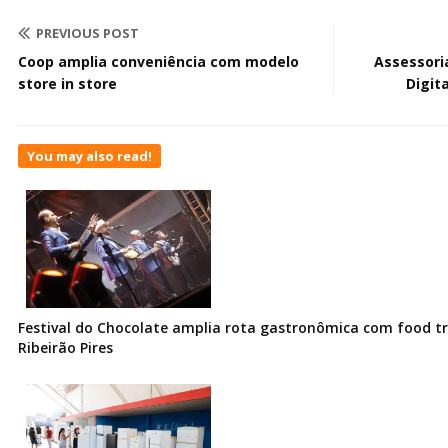
PREVIOUS POST
Coop amplia conveniência com modelo
Assessori
store in store
Digit
You may also read!
Festival do Chocolate amplia rota gastronômica com food t
Ribeirão Pires