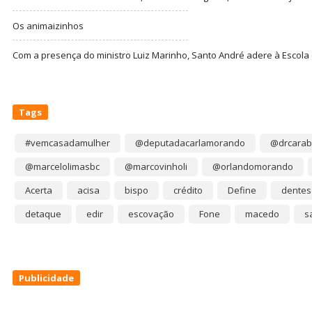
Os animaizinhos
Com a presença do ministro Luiz Marinho, Santo André adere à Escola
Tags
#vemcasadamulher
@deputadacarlamorando
@drcarab
@marcelolimasbc
@marcovinholi
@orlandomorando
Acerta
acisa
bispo
crédito
Define
dentes
detaque
edir
escovação
Fone
macedo
s
Publicidade