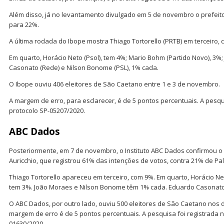
Além disso, já no levantamento divulgado em 5 de novembro o prefeito
para 22%.
A última rodada do Ibope mostra Thiago Tortorello (PRTB) em terceiro,
Em quarto, Horácio Neto (Psol), tem 4%; Mario Bohm (Partido Novo), 3%
Casonato (Rede) e Nilson Bonome (PSL), 1% cada.
O Ibope ouviu 406 eleitores de São Caetano entre 1 e 3 de novembro.
A margem de erro, para esclarecer, é de 5 pontos percentuais. A pesqu
protocolo SP-05207/2020.
ABC D
ados
Posteriormente, em 7 de novembro, o Instituto ABC Dados confirmou
Auricchio, que registrou 61% das intenções de votos, contra 21% de Pal
Thiago Tortorello apareceu em terceiro, com 9%. Em quarto, Horácio N
tem 3%. João Moraes e Nilson Bonome têm 1% cada. Eduardo Casonat
O ABC Dados, por outro lado, ouviu 500 eleitores de São Caetano nos 
margem de erro é de 5 pontos percentuais. A pesquisa foi registrada 
01630/2020.