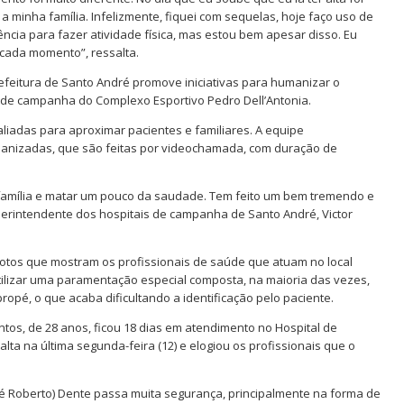
a minha família. Infelizmente, fiquei com sequelas, hoje faço uso de
ência para fazer atividade física, mas estou bem apesar disso. Eu
 cada momento”, ressalta.
efeitura de Santo André promove iniciativas para humanizar o
 de campanha do Complexo Esportivo Pedro Dell’Antonia.
liadas para aproximar pacientes e familiares. A equipe
humanizadas, que são feitas por videochamada, com duração de
a família e matar um pouco da saudade. Tem feito um bem tremendo e
perintendente dos hospitais de campanha de Santo André, Victor
otos que mostram os profissionais de saúde que atuam no local
tilizar uma paramentação especial composta, na maioria das vezes,
 propé, o que acaba dificultando a identificação pelo paciente.
tos, de 28 anos, ficou 18 dias em atendimento no Hospital de
ta na última segunda-feira (12) e elogiou os profissionais que o
osé Roberto) Dente passa muita segurança, principalmente na forma de