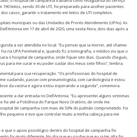
sado, o hospital de campanha trabalha como retaguarda do serviço
 190 leitos, sendo 30 de UTI, foi preparado para acolher pacientes
os casos, garantir o tratamento em leitos de UTI completos.
tais municipais ou das Unidades de Pronto Atendimento (UPAs). As
Dell’Antonia em 17 de abril de 2020, uma sexta-feira, dois dias após a
egunda a ser atendida no local. “Eu pensei que ia morrer, até chamei
 Fui na UPA Perimetral e, quando fiz a tomografia, o médico viu que o
ara o hospital de campanha, onde fiquei oito dias. Quando cheguei,
s para me curar e eu poder cuidar dos meus sete filhos”, lembra.
amental para sua recuperação. “Os profissionais do hospital de
me cuidando, passei com pneumologista, com cardiologista e estou
a dose da vacina e agora estou esperando a segunda”, comemora.
paciente a dar entrada no Dell’Antonia. “Eu apresentei alguns sintomas
e e fui até a Policlínica do Parque Novo Oratório, de onde me
ospital de campanha com mais de 50% do pulmão comprometido. Foi
m filho pequeno e tive que controlar muito a minha cabeça para me
e que o apoio psicológico dentro do hospital de campanha foi
nto foi muito diferente. No dia que eu soube que eu ia ter alta foi