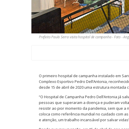
Prefeito Paulo Serra visita hospital de campanha - Foto - 
O primeiro hospital de campanha instalado em Sa
Complexo Esportivo Pedro Dell’Antonia, reconhecido
desde 15 de abril de 2020 uma estrutura montada co
“O Hospital de Campanha Pedro Dell’Antonia já sa
pessoas que superaram a doença e puderam voltar 
resistir ao pior momento da pandemia, sem que a
coloca como referência mundial no cuidado com a
e atenção, um trabalho incansável por salvar vidas”