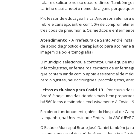
falar e explicar o nosso quadro clínico. Também go
carinho e até anotei o nome de alguns porque quer
Professor de educação física, Anderson relembra 
febre e cansaço. Entrei com 50% de comprometiment
três tipos de pneumonia. Os médicos e enfermeiro
Atendimento –
A Prefeitura de Santo André insta
de apoio diagnóstico e terapêutico para acolher e t
imagem (raio-x e tomografia).
O município selecionou e contratou uma equipe multi
infectologistas, enfermeiros, técnicos de enfermagem
que contam ainda com o apoio assistencial de méd
cardiologistas, neurocirurgiões, proctologistas, ane
Leitos exclusivos para Covid-19 –
Por causa das 
André é hoje uma das cidades mais bem preparadas
há 560 leitos destinados exclusivamente à Covid-19
Em pleno funcionamento, além do Hospital de Camp
campanha, na Universidade Federal do ABC (UFABC),
O Estádio Municipal Bruno José Daniel também já f
sistema municipal de saúde. Após a desativação do 