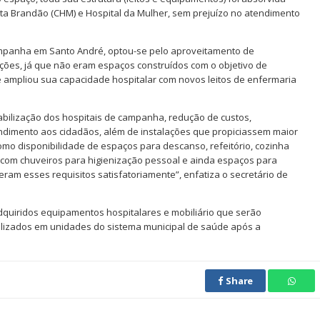
sta Brandão (CHM) e Hospital da Mulher, sem prejuízo no atendimento
ampanha em Santo André, optou-se pelo aproveitamento de
ções, já que não eram espaços construídos com o objetivo de
e ampliou sua capacidade hospitalar com novos leitos de enfermaria
iabilização dos hospitais de campanha, redução de custos,
endimento aos cidadãos, além de instalações que propiciassem maior
omo disponibilidade de espaços para descanso, refeitório, cozinha
s com chuveiros para higienização pessoal e ainda espaços para
ram esses requisitos satisfatoriamente”, enfatiza o secretário de
dquiridos equipamentos hospitalares e mobiliário que serão
tilizados em unidades do sistema municipal de saúde após a
Share