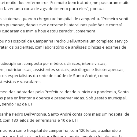
stei muito dos enfermeiros. Fui muito bem tratado, me passaram muito
o fazer uma carta de agradecimento para eles”, pontua.
os sintomas quando chegou ao hospital de campanha. “Primeiro senti
o pulmonar, depois tive derrame bilateral nos pulmões e contraí
s cuidaram de mim e hoje estou zerado”, comemora.
lou no Hospital de Campanha Pedro Dell’Antonia um completo serviço
ratar os pacientes, com laboratório de análises clínicas e exames de
disciplinar, composta por médicos clínicos, intensivistas,
, nutricionistas, assistentes sociais, psicólogos e fisioterapeutas,
icos especialistas da rede de saúde de Santo André, como
stesistas e vasculares.
medidas adotadas pela Prefeitura desde o início da pandemia, Santo
 para enfrentar a doença e preservar vidas. Sob gestão municipal,
, sendo 182 de UTI.
anha Pedro Dell’Antonia, Santo André conta com mais um hospital de
 com 180 leitos de enfermaria e 10 de UTI.
uncionou como hospital de campanha, com 120 leitos, auxiliando o
espaço, toda sua estrutura (leitos e equipamentos) foi absorvida