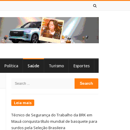
7 DE AGOSTO DE 2026
Política
Saúde
Turismo
Esportes
Site
Search
Sidebar
for:
Leia mais
Técnico de Segurança do Trabalho da BRK em
Mauá conquista título mundial de basquete para
surdos pela Seleção Brasileira