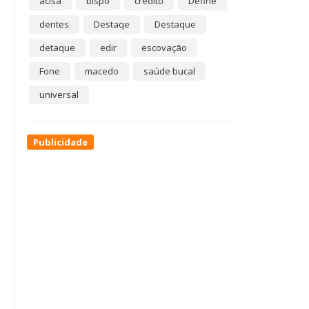
acisa
bispo
crédito
Define
dentes
Destaqe
Destaque
detaque
edir
escovação
Fone
macedo
saúde bucal
universal
Publicidade