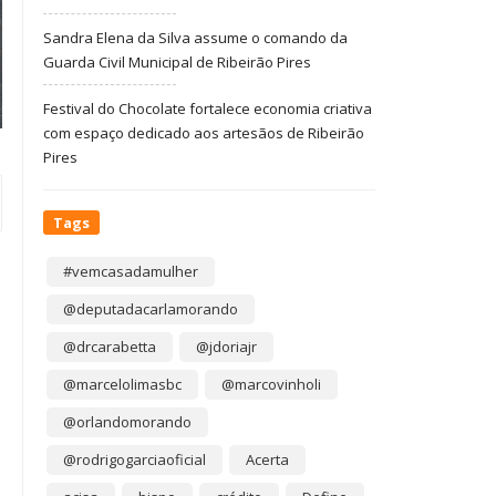
Sandra Elena da Silva assume o comando da
Guarda Civil Municipal de Ribeirão Pires
Festival do Chocolate fortalece economia criativa
com espaço dedicado aos artesãos de Ribeirão
Pires
Tags
#vemcasadamulher
@deputadacarlamorando
@drcarabetta
@jdoriajr
@marcelolimasbc
@marcovinholi
@orlandomorando
@rodrigogarciaoficial
Acerta