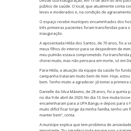
Desde sua inauguração, em 15 de abril do ano pas
público de saúde. O local, que atualmente conta com
leves e moderados e, na condição de agravamento d
O espaço recebe munícipes encaminhados dos hospi
três primeiras pacientes foram transferidas para o 
inauguração.
A aposentada Hilda dos Santos, de 70 anos, foi a s
meus filhos do interior para se despedirem de mim.
meu pulmão estava comprometido. Fui transferida p
chorei muito, mas não pensava em morte, só em Deu
Para Hilda, a atuação da equipe da saúde foi fund
campanha trataram muito bem de mim. Hoje, estou 
bem. Tenho muito a agradecer. Já tomei a primeir
Danielle da Silva Máximo, de 28 anos, foi a quinta 
no dia 9 de abril de 2020. No dia 13, tive muita toss
encaminharam para a UPA Bangu e depois para o h
muito difícil ficar longe da minha família, tenho u
manter bem”, conta.
A munícipe explica que tem problema de ansiedade 
importante. “Eu agradeço toda equipe pois o tratame