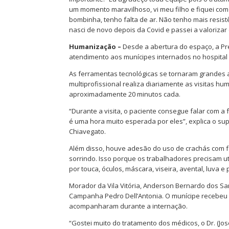
um momento maravilhoso, vi meu filho e fiquei com 
bombinha, tenho falta de ar. Não tenho mais resist
nasci de novo depois da Covid e passei a valorizar
Humanização –
Desde a abertura do espaço, a Pr
atendimento aos munícipes internados no hospital
As ferramentas tecnológicas se tornaram grandes a
multiprofissional realiza diariamente as visitas 
aproximadamente 20 minutos cada.
“Durante a visita, o paciente consegue falar com 
é uma hora muito esperada por eles”, explica o su
Chiavegato.
Além disso, houve adesão do uso de crachás com f
sorrindo. Isso porque os trabalhadores precisam u
por touca, óculos, máscara, viseira, avental, luva e
Morador da Vila Vitória, Anderson Bernardo dos San
Campanha Pedro Dell’Antonia. O munícipe recebeu al
acompanharam durante a internação.
“Gostei muito do tratamento dos médicos, o Dr. (J