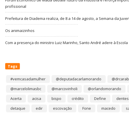
Fórum Econômico de Mauá debate futuro da indústria e reforça import
profissional
Prefeitura de Diadema realiza, de 8 a 14 de agosto, a Semana da Juve
Os animaizinhos
Com a presença do ministro Luiz Marinho, Santo André adere à Escola
Tags
#vemcasadamulher
@deputadacarlamorando
@drcarab
@marcelolimasbc
@marcovinholi
@orlandomorando
Acerta
acisa
bispo
crédito
Define
dentes
detaque
edir
escovação
Fone
macedo
s