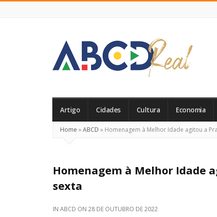
ABCD
Real
Artigo
Cidades
Cultura
Economia
Home
»
ABCD
»
Homenagem à Melhor Idade agitou a Praç
Homenagem à Melhor Idade agi
sexta
IN
ABCD
ON
28 DE OUTUBRO DE 2022