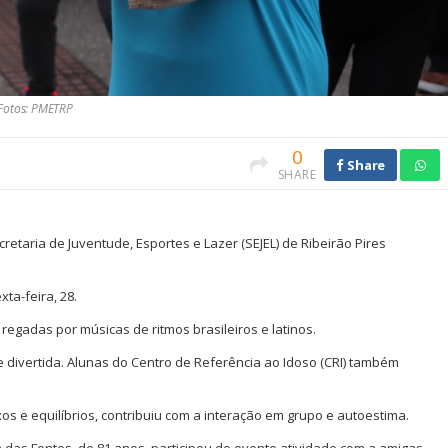
 Fotos: PMETRP
0
Share
SHARE
etaria de Juventude, Esportes e Lazer (SEJEL) de Ribeirão Pires
xta-feira, 28.
regadas por músicas de ritmos brasileiros e latinos.
 divertida. Alunas do Centro de Referência ao Idoso (CRI) também
os e equilíbrios, contribuiu com a interação em grupo e autoestima.
 das Fontes, de 81 anos, participou do evento atividade com a amigas