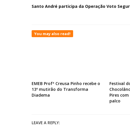
Santo André participa da Operação Voto Segu
You may also read!
EMEB Profª Creusa Pinho recebe o
Festival 
13º mutirão do Transforma
Chocolând
Diadema
Pires com
palco
LEAVE A REPLY: