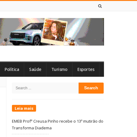
9 DE AGOSTO DE 2026
Política
Saúde
Turismo
Esportes
Site
Search
Sidebar
for:
Leia mais
EMEB Profª Creusa Pinho recebe o 13º mutirão do
Transforma Diadema