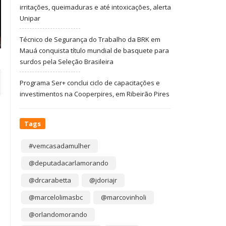
irritações, queimaduras e até intoxicações, alerta
Unipar
Técnico de Segurança do Trabalho da BRK em
Mauá conquista título mundial de basquete para
surdos pela Seleção Brasileira
Programa Ser+ conclui ciclo de capacitações e
investimentos na Cooperpires, em Ribeirão Pires
Tags
#vemcasadamulher
@deputadacarlamorando
@drcarabetta
@jdoriajr
@marcelolimasbc
@marcovinholi
@orlandomorando