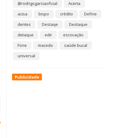
@rodrigogarciaoficial
Acerta
acisa
bispo
crédito
Define
dentes
Destaqe
Destaque
detaque
edir
escovação
Fone
macedo
saúde bucal
universal
Publicidade