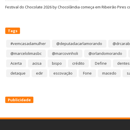
Festival do Chocolate 2026 by Chocolândia começa em Ribeirão Pires c
Tags
#vemcasadamulher
@deputadacarlamorando
@drcarab
@marcelolimasbc
@marcovinholi
@orlandomorando
Acerta
acisa
bispo
crédito
Define
dentes
detaque
edir
escovação
Fone
macedo
s
Publicidade