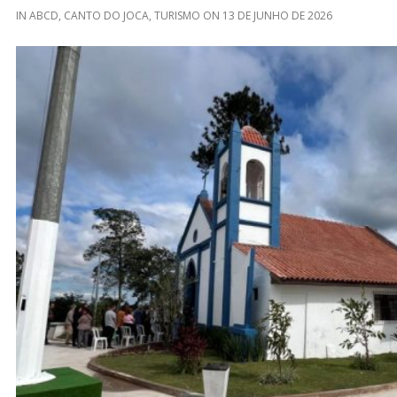
IN
ABCD
,
CANTO DO JOCA
,
TURISMO
ON
13 DE JUNHO DE 2026