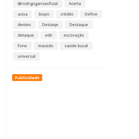
@rodrigogarciaoficial
Acerta
acisa
bispo
crédito
Define
dentes
Destaqe
Destaque
detaque
edir
escovação
Fone
macedo
saúde bucal
universal
Publicidade