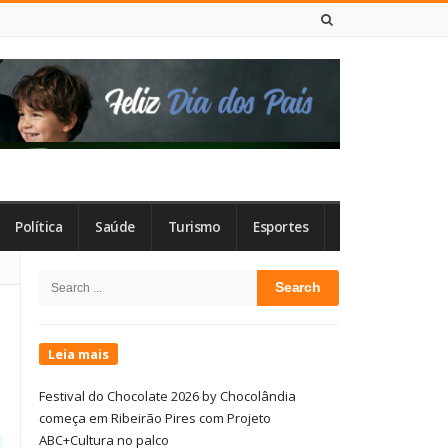
8 DE AGOSTO DE 2026
Política
Saúde
Turismo
Esportes
Site
Search
Sidebar
for:
Leia mais
Festival do Chocolate 2026 by Chocolândia
começa em Ribeirão Pires com Projeto
ABC+Cultura no palco