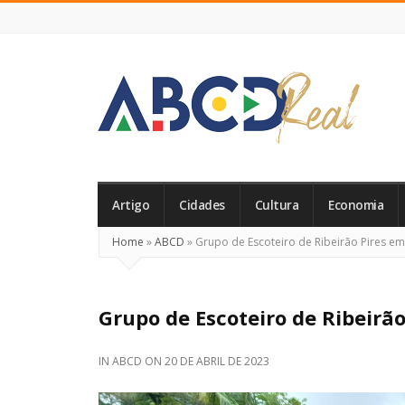
ABCD
Real
Artigo
Cidades
Cultura
Economia
Home
»
ABCD
»
Grupo de Escoteiro de Ribeirão Pires e
Grupo de Escoteiro de Ribeirã
IN
ABCD
ON
20 DE ABRIL DE 2023