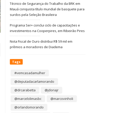
Técnico de Segurança do Trabalho da BRK em
Mauá conquista título mundial de basquete para
surdos pela Seleção Brasileira
Programa Ser+ conclui ciclo de capacitações e
investimentos na Cooperpires, em Ribeirão Pires
Nota Fiscal de Ouro distribui R$ 59 mil em
prêmios a moradores de Diadema
Tags
#vemcasadamulher
@deputadacarlamorando
@drcarabetta
@jdoriajr
@marcelolimasbc
@marcovinholi
@orlandomorando