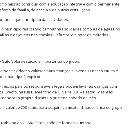
como missão contribuir com a educação integral e com o permanente
ço da família, da escola e de outras instituições.
untários que participam das atividades.
 o Município realizando campanhas solidárias como as de agasalho
ílias e os jovens nas escolas” , afirmou o diretor de métodos
 Guto Volpi destacou a importância do grupo.
versas atividades valiosas para crianças e jovens. O nosso intuito é
do município”, explicou
 Pires, os pais ou responsáveis legais podem levar as crianças com
s Grecco, na rua Diamantino de Oliveira, 220 – Pastoril, das 9 às
a conhecer o projeto durante o primeiro sábado do mês.
um valor de 250 reais, para adquirir camiseta, chapéu, lenço do grupo
trabalho ao GEARA é realizado de forma voluntária.