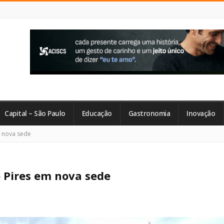
Capital – São Paulo
Educação
Gastronomia
Inovação
m nova sede
o Pires em nova sede