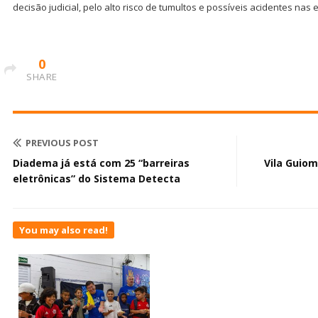
decisão judicial, pelo alto risco de tumultos e possíveis acidentes nas 
0
SHARE
PREVIOUS POST
Diadema já está com 25 “barreiras
Vila Guio
eletrônicas” do Sistema Detecta
You may also read!