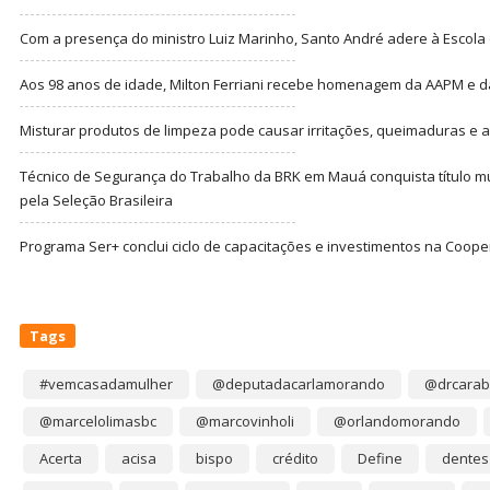
Com a presença do ministro Luiz Marinho, Santo André adere à Escola
Aos 98 anos de idade, Milton Ferriani recebe homenagem da AAPM e dá 
Misturar produtos de limpeza pode causar irritações, queimaduras e at
Técnico de Segurança do Trabalho da BRK em Mauá conquista título m
pela Seleção Brasileira
Programa Ser+ conclui ciclo de capacitações e investimentos na Coope
Tags
#vemcasadamulher
@deputadacarlamorando
@drcarab
@marcelolimasbc
@marcovinholi
@orlandomorando
Acerta
acisa
bispo
crédito
Define
dentes