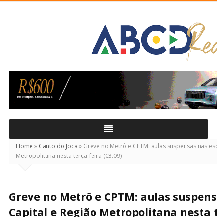
ABCD
Real
Home
»
Canto do Joca
»
Greve no Metrô e CPTM: aulas suspensas nas esc
Metropolitana nesta terça-feira (03.09)
Greve no Metrô e CPTM: aulas suspens
Capital e Região Metropolitana nesta t