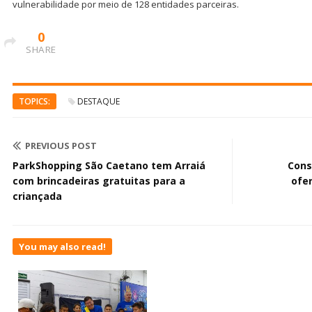
vulnerabilidade por meio de 128 entidades parceiras.
0
SHARE
TOPICS:
DESTAQUE
PREVIOUS POST
ParkShopping São Caetano tem Arraiá
Cons
com brincadeiras gratuitas para a
ofe
criançada
You may also read!