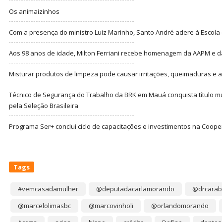
Os animaizinhos
Com a presença do ministro Luiz Marinho, Santo André adere à Escola
Aos 98 anos de idade, Milton Ferriani recebe homenagem da AAPM e dá 
Misturar produtos de limpeza pode causar irritações, queimaduras e at
Técnico de Segurança do Trabalho da BRK em Mauá conquista título m
pela Seleção Brasileira
Programa Ser+ conclui ciclo de capacitações e investimentos na Coope
Tags
#vemcasadamulher
@deputadacarlamorando
@drcarab
@marcelolimasbc
@marcovinholi
@orlandomorando