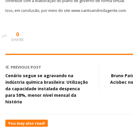
contribuir com a elaboração do plano de governo de forma virtual.
Isso, em conclusão, por meio do site www.santoandredagente.com.
0
SHARE
PREVIOUS POST
Cenário segue se agravando na
Bruno Pat
indústria química brasileira: Utilização
Acisbec no
da capacidade instalada despenca
para 58%, menor nível mensal da
história
You may also read!