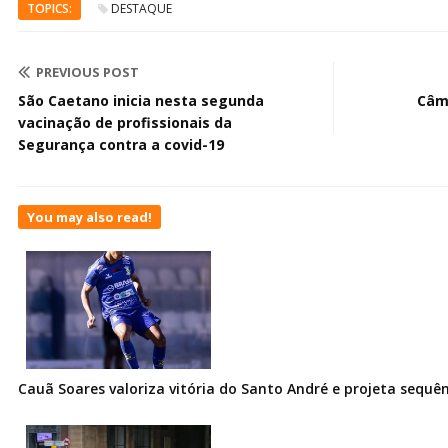
TOPICS:
DESTAQUE
PREVIOUS POST
São Caetano inicia nesta segunda
Câm
vacinação de profissionais da
Segurança contra a covid-19
You may also read!
Cauã Soares valoriza vitória do Santo André e projeta sequê