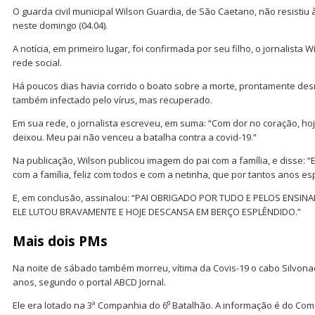
O guarda civil municipal Wilson Guardia, de São Caetano, não resistiu 
neste domingo (04.04).
A notícia, em primeiro lugar, foi confirmada por seu filho, o jornalista
rede social.
Há poucos dias havia corrido o boato sobre a morte, prontamente des
também infectado pelo vírus, mas recuperado.
Em sua rede, o jornalista escreveu, em suma: “Com dor no coração, 
deixou. Meu pai não venceu a batalha contra a covid-19.”
Na publicação, Wilson publicou imagem do pai com a família, e disse: “
com a família, feliz com todos e com a netinha, que por tantos anos es
E, em conclusão, assinalou: “PAI OBRIGADO POR TUDO E PELOS ENSI
ELE LUTOU BRAVAMENTE E HOJE DESCANSA EM BERÇO ESPLÊNDIDO.”
Mais dois PMs
Na noite de sábado também morreu, vítima da Covis-19 o cabo Silvonad
anos, segundo o portal ABCD Jornal.
Ele era lotado na 3ª Companhia do 6⁰ Batalhão. A informação é do C