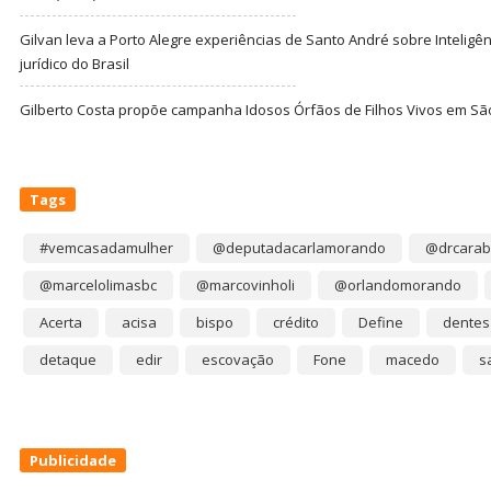
Gilvan leva a Porto Alegre experiências de Santo André sobre Inteligênc
jurídico do Brasil
Gilberto Costa propõe campanha Idosos Órfãos de Filhos Vivos em Sã
Tags
#vemcasadamulher
@deputadacarlamorando
@drcarab
@marcelolimasbc
@marcovinholi
@orlandomorando
Acerta
acisa
bispo
crédito
Define
dentes
detaque
edir
escovação
Fone
macedo
s
Publicidade