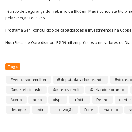
Técnico de Segurança do Trabalho da BRK em Mauá conquista título m
pela Seleção Brasileira
Programa Ser+ conclui ciclo de capacitações e investimentos na Coope
Nota Fiscal de Ouro distribui R$ 59 mil em prêmios a moradores de Di
Tags
#vemcasadamulher
@deputadacarlamorando
@drcarab
@marcelolimasbc
@marcovinholi
@orlandomorando
Acerta
acisa
bispo
crédito
Define
dentes
detaque
edir
escovação
Fone
macedo
s