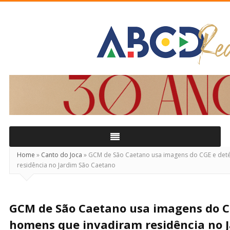
ABCD
Real
Home
»
Canto do Joca
»
GCM de São Caetano usa imagens do CGE e det
residência no Jardim São Caetano
GCM de São Caetano usa imagens do C
homens que invadiram residência no 