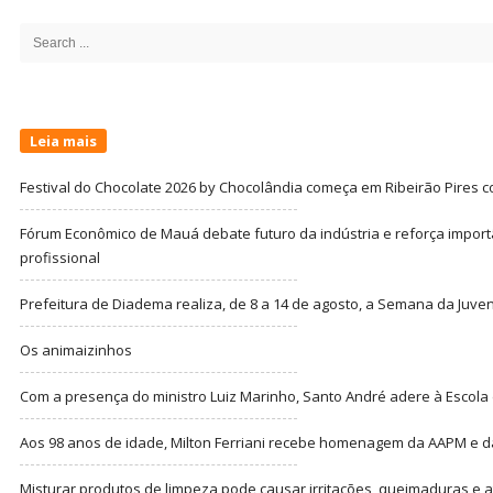
Sidebar
Search
for:
Leia mais
Festival do Chocolate 2026 by Chocolândia começa em Ribeirão Pires c
Fórum Econômico de Mauá debate futuro da indústria e reforça import
profissional
Prefeitura de Diadema realiza, de 8 a 14 de agosto, a Semana da Juve
Os animaizinhos
Com a presença do ministro Luiz Marinho, Santo André adere à Escola
Aos 98 anos de idade, Milton Ferriani recebe homenagem da AAPM e dá 
Misturar produtos de limpeza pode causar irritações, queimaduras e at