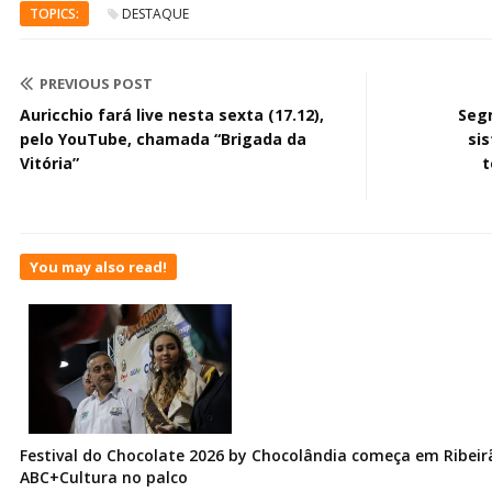
TOPICS:
DESTAQUE
PREVIOUS POST
Auricchio fará live nesta sexta (17.12),
Seg
pelo YouTube, chamada “Brigada da
si
Vitória”
t
You may also read!
Festival do Chocolate 2026 by Chocolândia começa em Ribeir
ABC+Cultura no palco