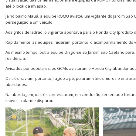
visualização das câmeras acionaram equipes da ROMU (Rondas Munic
até o local da invasão.
Já no bairro Mauá, a equipe ROMU avistou um vigilante do Jardim São
perseguição a um veículo.
Aos gritos de ladrão, o vigilante apontava para o Honda City (produto d
Rapidamente, as equipes iniciaram, portanto, o acompanhamento do v
Ao mesmo tempo, outra equipe dirigiu-se ao Jardim São Caetano para, 
residência.
Avisados por populares, os GCMs avistaram o Honda City abandonad
Os três haviam, portanto, fugido a pé, pularam vários muros e entra
abordados.
Na abordagem, os três confessaram, em conclusão, ter tentado furtar 
imóvel, o alarme disparou.