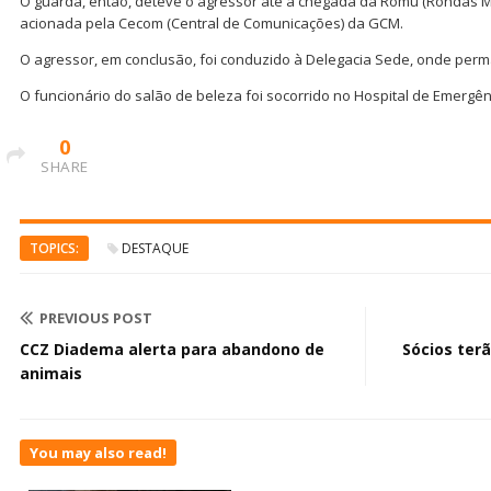
O guarda, então, deteve o agressor até a chegada da Romu (Rondas Mu
acionada pela Cecom (Central de Comunicações) da GCM.
O agressor, em conclusão, foi conduzido à Delegacia Sede, onde perma
O funcionário do salão de beleza foi socorrido no Hospital de Emergên
0
SHARE
TOPICS:
DESTAQUE
PREVIOUS POST
CCZ Diadema alerta para abandono de
Sócios terã
animais
You may also read!