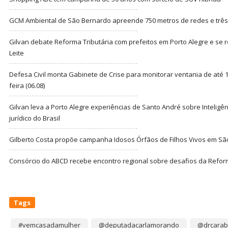
GCM Ambiental de São Bernardo apreende 750 metros de redes e três t
Gilvan debate Reforma Tributária com prefeitos em Porto Alegre e s
Leite
Defesa Civil monta Gabinete de Crise para monitorar ventania de até 1
feira (06.08)
Gilvan leva a Porto Alegre experiências de Santo André sobre Inteligênc
jurídico do Brasil
Gilberto Costa propõe campanha Idosos Órfãos de Filhos Vivos em Sã
Consórcio do ABCD recebe encontro regional sobre desafios da Refor
Tags
#vemcasadamulher
@deputadacarlamorando
@drcarab