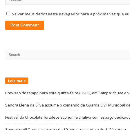
Salvar meus dados neste navegador para a próxima vez que eu
Site
Sidebar
Search
for:
Leia mais
Previsão do tempo para esta quinta-feira (06.08), em Sampa: chuva e 
Sandra Elena da Silva assume o comando da Guarda Civil Municipal de
Festival do Chocolate fortalece economia criativa com espaço dedicad
Shopping ABC tem campanha de 30 anos com sorteio de SUV híbrida