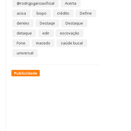
@rodrigogarciaoficial
Acerta
acisa
bispo
crédito
Define
dentes
Destaqe
Destaque
detaque
edir
escovação
Fone
macedo
saúde bucal
universal
Publicidade