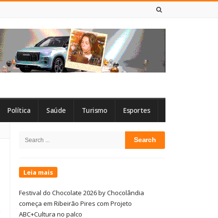
8 DE AGOSTO DE 2026
Política
Saúde
Turismo
Esportes
Site
Search
Sidebar
for:
Leia mais
Festival do Chocolate 2026 by Chocolândia
começa em Ribeirão Pires com Projeto
ABC+Cultura no palco