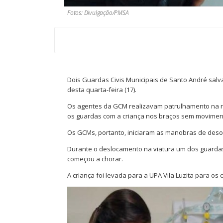
Fotos: Divulgação/PMSA
Dois Guardas Civis Municipais de Santo André salv
desta quarta-feira (17).
Os agentes da GCM realizavam patrulhamento na 
os guardas com a criança nos braços sem moviment
Os GCMs, portanto, iniciaram as manobras de desob
Durante o deslocamento na viatura um dos guardas
começou a chorar.
A criança foi levada para a UPA Vila Luzita para o