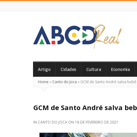
ABCD
Real
Artigo
Cidades
Cultura
Economia
Home
»
Canto do Joca
»
GCM de Santo André salva bebê 
GCM de Santo André salva beb
IN
CANTO DO JOCA
ON
18 DE FEVEREIRO DE 2021