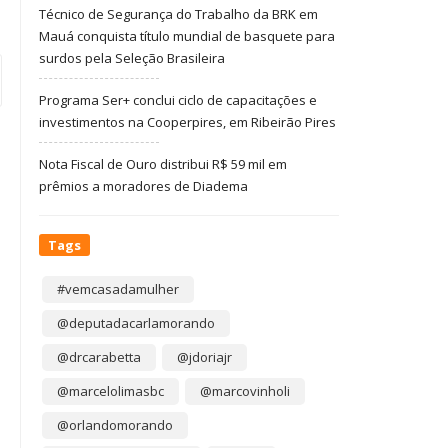
Técnico de Segurança do Trabalho da BRK em
Mauá conquista título mundial de basquete para
surdos pela Seleção Brasileira
Programa Ser+ conclui ciclo de capacitações e
investimentos na Cooperpires, em Ribeirão Pires
Nota Fiscal de Ouro distribui R$ 59 mil em
prêmios a moradores de Diadema
Tags
#vemcasadamulher
@deputadacarlamorando
@drcarabetta
@jdoriajr
@marcelolimasbc
@marcovinholi
@orlandomorando