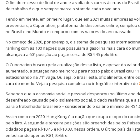
O fim do recesso de final de ano e a volta dos carros às ruas do Brasil
de trabalho é o que sempre marca o start de cada novo ano.
Tendo em mente, em primeiro lugar, que em 2021 muitas empresas v
presenciais, o Cuponation, plataforma de descontos online, compilou 
no Brasil e no Mundo e comparou com os valores do ano passado.
No começo de 2020, por exemplo, o sistema de pesquisas internacion
ranking com as 100 nações que possuíam a gasolina mais cara do mun
alcançava a 60ª posição ao pagar cerca de R$4.45 pelo litro.
O Cuponation buscou pela atualização dessa lista, e apesar do valor d
aumentado, a situação não melhorou para nosso país: o Brasil caiu 11
estacionando na 71ª vaga. Ou seja, o Brasil está, oficialmente, entre o
cara do mundo. Veja a pesquisa completa no infográfico interativo do
Sabendo que a economia social e pessoal despencou no último ano 
desenfreado causado pelo isolamento social, o dado reafirma que a s
para o trabalhador brasileiro – considerando o salário mínimo de R$1.
Assim como em 2020, Hong Kong é a nação que ocupa o topo do rankin
pelo litro. A segunda e terceira posições são preenchidas pelos Países
cidadãos pagam R$10,45 e R$10,03, nessa ordem. O último país da lista 
embolsando apenas R$1,95/litro.