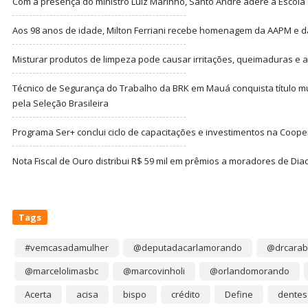
Com a presença do ministro Luiz Marinho, Santo André adere à Escola
Aos 98 anos de idade, Milton Ferriani recebe homenagem da AAPM e dá 
Misturar produtos de limpeza pode causar irritações, queimaduras e at
Técnico de Segurança do Trabalho da BRK em Mauá conquista título m
pela Seleção Brasileira
Programa Ser+ conclui ciclo de capacitações e investimentos na Coope
Nota Fiscal de Ouro distribui R$ 59 mil em prêmios a moradores de Di
Tags
#vemcasadamulher
@deputadacarlamorando
@drcarab
@marcelolimasbc
@marcovinholi
@orlandomorando
Acerta
acisa
bispo
crédito
Define
dentes