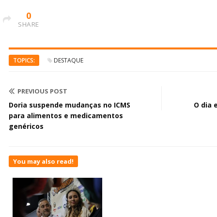
0
SHARE
TOPICS:
DESTAQUE
PREVIOUS POST
Doria suspende mudanças no ICMS
O dia 
para alimentos e medicamentos
genéricos
You may also read!