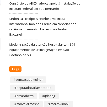
Consórcio do ABCD reforça apoio à instalação do
Instituto Federal em São Bernardo
Sinfônica Heliópolis recebe o violinista
internacional Robinho Carmo em concerto sob
regência do maestro Ira Levin no Teatro
Baccarelli
Modernização da atenção hospitalar tem 374
equipamentos de última geração em São
Caetano do Sul
Tags
#vemcasadamulher
@deputadacarlamorando
@drcarabetta
@jdoriajr
@marcelolimasbc
@marcovinholi