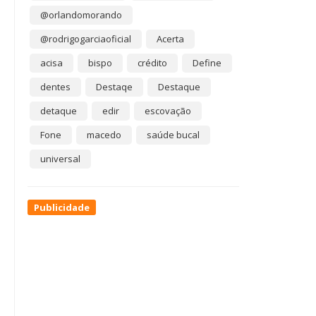
@orlandomorando
@rodrigogarciaoficial
Acerta
acisa
bispo
crédito
Define
dentes
Destaqe
Destaque
detaque
edir
escovação
Fone
macedo
saúde bucal
universal
Publicidade