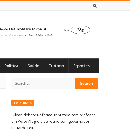
6 DE AGOSTO DE 2026
Política
Saúde
Turismo
Esportes
Site
Search
Sidebar
for:
Leia mais
Gilvan debate Reforma Tributária com prefeitos
em Porto Alegre e se reúne com governador
Eduardo Leite