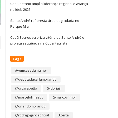
São Caetano amplia liderança regional e avança
no Ideb 2025
Santo André refloresta área degradada no
Parque Miami
Cauã Soares valoriza vitória do Santo André e
projeta sequência na Copa Paulista
Tags
#vemcasadamulher
@deputadacarlamorando
@drcarabetta
@jdoriajr
@marcelolimasbc
@marcovinholi
@orlandomorando
@rodrigogarciaoficial
Acerta