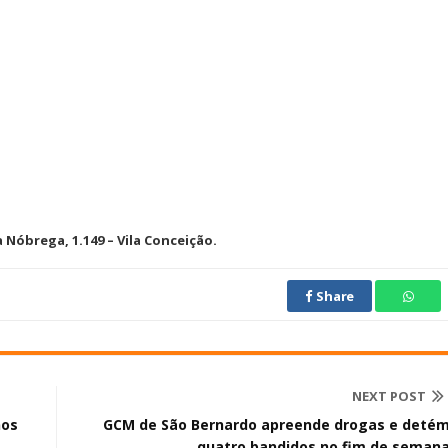
Nóbrega, 1.149 – Vila Conceição.
Share
NEXT POST
nos
GCM de São Bernardo apreende drogas e deté
quatro bandidos no fim de seman