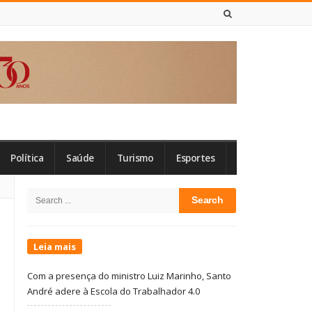
8 DE AGOSTO DE 2026
Política
Saúde
Turismo
Esportes
Site
Search
Sidebar
for:
Leia mais
Com a presença do ministro Luiz Marinho, Santo
André adere à Escola do Trabalhador 4.0