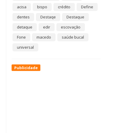
acisa
bispo
crédito
Define
dentes
Destaqe
Destaque
detaque
edir
escovação
Fone
macedo
saúde bucal
universal
Publicidade