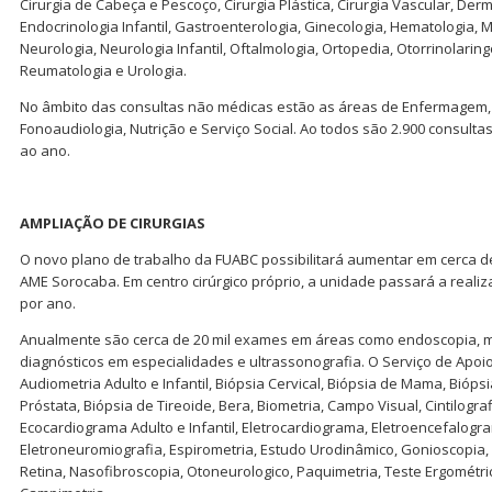
Cirurgia de Cabeça e Pescoço, Cirurgia Plástica, Cirurgia Vascular, Derm
Endocrinologia Infantil, Gastroenterologia, Ginecologia, Hematologia, M
Neurologia, Neurologia Infantil, Oftalmologia, Ortopedia, Otorrinolarin
Reumatologia e Urologia.
No âmbito das consultas não médicas estão as áreas de Enfermagem, F
Fonoaudiologia, Nutrição e Serviço Social. Ao todos são 2.900 consulta
ao ano.
AMPLIAÇÃO DE CIRURGIAS
O novo plano de trabalho da FUABC possibilitará aumentar em cerca d
AME Sorocaba. Em centro cirúrgico próprio, a unidade passará a realiza
por ano.
Anualmente são cerca de 20 mil exames em áreas como endoscopia, m
diagnósticos em especialidades e ultrassonografia. O Serviço de Apoio
Audiometria Adulto e Infantil, Biópsia Cervical, Biópsia de Mama, Bióp
Próstata, Biópsia de Tireoide, Bera, Biometria, Campo Visual, Cintilogra
Ecocardiograma Adulto e Infantil, Eletrocardiograma, Eletroencefalogram
Eletroneuromiografia, Espirometria, Estudo Urodinâmico, Gonioscopia
Retina, Nasofibroscopia, Otoneurologico, Paquimetria, Teste Ergométr