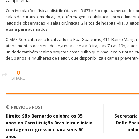
Campimetria.
Com instalações físicas distribuídas em 3.673 m², o equipamento de sa
salas de curativo, medicação, enfermagem, reabilitação, procedimento
leitos de observação, 4 salas cirúrgicas, 2 leitos de hospital-dia, 3 le
e sala para acamados.
O AME Sorocaba está localizado na Rua Guaicurus, 411, Bairro Mangal,
atendimentos ocorrem de segunda a sexta-feira, das 7h às 19h, e aos 
unidade também realiza projetos como “Filho que Ama leva o Pai ao 
de 50 anos, e “Mulheres de Peito”, que disponibiliza exames preventi
0
SHARE
PREVIOUS POST
Direito São Bernardo celebra os 35
Secretaria
anos da Constituição Brasileira e inicia
Deficiênci
contagem regressiva para seus 60
onli
anos