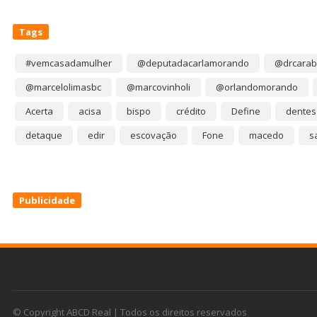
Tags
#vemcasadamulher
@deputadacarlamorando
@drcarab
@marcelolimasbc
@marcovinholi
@orlandomorando
Acerta
acisa
bispo
crédito
Define
dentes
detaque
edir
escovação
Fone
macedo
s
Publicidade
© Copyright ABCD Real | Todos os direitos reservados