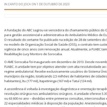
IN
CANTO DO JOCA
ON
1 DE OUTUBRO DE 2023
A Fundação do ABC sagrou-se vencedora do chamamento público do G
para gestão assistencial e administrativa do Ambulatório Médico de E
O resultado do certame foi publicado na edição de 28 de setembro do D
no modelo de Organização Social de Saúde (OSS), o contrato tem custe
vigência de cinco anos com renovação anual. Atualmente, a FUABC ta
Reabilitação Lucy Montoro de Sorocaba.
O AME Sorocaba foi inaugurado em dezembro de 2013. Desde novembr
FUABC. A unidade tem por objetivo atender com alta resolutividade ao d
regime ambulatorial. Recebe exclusivamente usuários do Sistema Úni
municípios da região, totalizando 2,5 milhões de habitantes de cidade
habitantes), Itu (177 mil), Itapetininga (167 mil) e Tatuí (124 mil).
A assistência é voltada à investigação diagnóstica e orientação terapêu
resolução cirúrgica nos ambulatórios cirúrgicos. A unidade oferece 5.
ou 63.600 no ano – divididas entre primeiras consultas, interconsulta
22 especialidades médicas à disposição da população: Anestesiologia, C