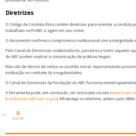
presidente, em resumo.
Diretrizes
O Código de Conduta Ética contém diretrizes para orientar a conduta p
trabalham na FUABC e agem em seu nome.
O documento reafirma o compromisso institucional com a integridade e
Pelo Canal de Denúncias colaboradores, parceiros e todos aqueles q
do ABC podem realizar a comunicação de práticas ilegais.
Elas vão de desvio de verba ou assédio moral, representando posicio
instituição no combate às irregularidades.
O Canal de Denúncias da Fundação do ABC funciona ininterruptament
A ferramenta pode, em conclusão, ser acessada via site (
www.fuabc.or
(
condutaetica@fuabc.org.br
), WhatsApp ou telefone, ambos pelo 0800-
0
SHARE