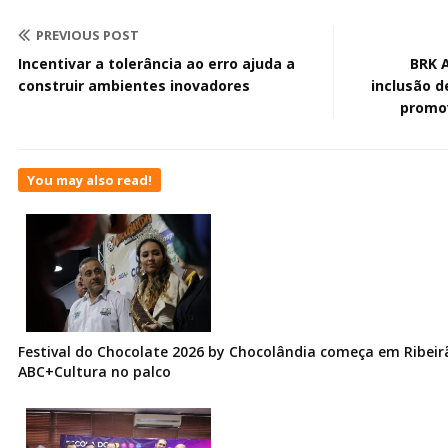
PREVIOUS POST
Incentivar a tolerância ao erro ajuda a
BRK 
construir ambientes inovadores
inclusão d
promov
You may also read!
Festival do Chocolate 2026 by Chocolândia começa em Ribeir
ABC+Cultura no palco