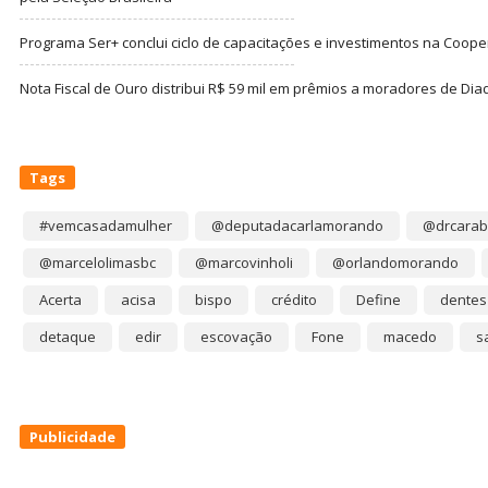
Programa Ser+ conclui ciclo de capacitações e investimentos na Coope
Nota Fiscal de Ouro distribui R$ 59 mil em prêmios a moradores de Di
Tags
#vemcasadamulher
@deputadacarlamorando
@drcarab
@marcelolimasbc
@marcovinholi
@orlandomorando
Acerta
acisa
bispo
crédito
Define
dentes
detaque
edir
escovação
Fone
macedo
s
Publicidade