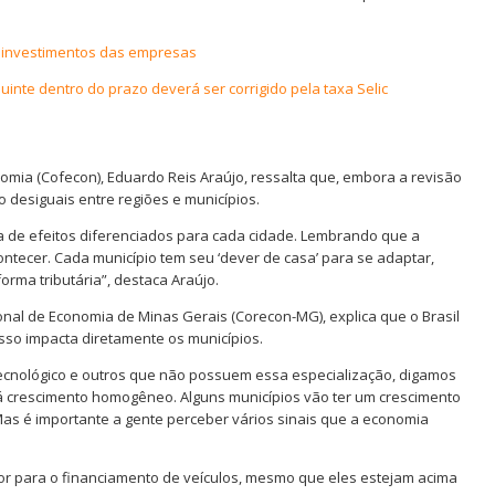
e investimentos das empresas
buinte dentro do prazo deverá ser corrigido pela taxa Selic
omia (Cofecon), Eduardo Reis Araújo, ressalta que, embora a revisão
ão desiguais entre regiões e municípios.
a de efeitos diferenciados para cada cidade. Lembrando que a
ntecer. Cada município tem seu ‘dever de casa’ para se adaptar,
rma tributária”, destaca Araújo.
onal de Economia de Minas Gerais (Corecon-MG), explica que o Brasil
sso impacta diretamente os municípios.
ecnológico e outros que não possuem essa especialização, digamos
há crescimento homogêneo. Alguns municípios vão ter um crescimento
Mas é importante a gente perceber vários sinais que a economia
 para o financiamento de veículos, mesmo que eles estejam acima