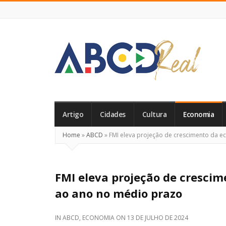
ABCD
Real
Artigo
Cidades
Cultura
Economia
Home
»
ABCD
»
FMI eleva projeção de crescimento da e
FMI eleva projeção de crescim
ao ano no médio prazo
IN
ABCD
,
ECONOMIA
ON
13 DE JULHO DE 2024