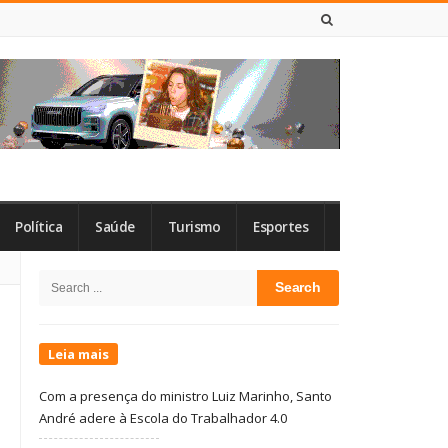
7 DE AGOSTO DE 2026
Política
Saúde
Turismo
Esportes
Site
Search
Sidebar
for:
Leia mais
Com a presença do ministro Luiz Marinho, Santo
André adere à Escola do Trabalhador 4.0