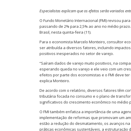
Especialistas explicam que os efeitos serão variados ent
O Fundo Monetário Internacional (FMI) revisou para
passando de 2% para 2,5% ao ano no médio prazo. E
Brasil, nesta quinta-feira (11).
Para o economista Marcelo Monteiro, consultor e
ser atribuída a diversos fatores, incluindo impact
positivos inesperados no setor de varejo.
“Saíram dados de varejo muito positivos, na com
esperando queda no varejo e ele veio com um cre
efeitos por parte dos economistas e o FMI deve te
explica Monteiro.
De acordo com o relatório, diversos fatores têm 
tributária focada no consumo e o plano de transf
significativos do crescimento econômico no médio 
O FMI também enfatiza a importância de uma agend
implementação de reformas que promovam um ambi
estão a redução do desmatamento, os avanços na c
práticas econômicas sustentáveis, a estruturação 