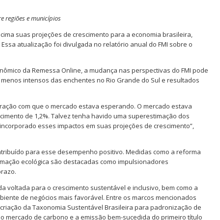
re regiões e municípios
 cima suas projeções de crescimento para a economia brasileira,
ssa atualização foi divulgada no relatório anual do FMI sobre o
conômico da Remessa Online, a mudança nas perspectivas do FMI pode
os menos intensos das enchentes no Rio Grande do Sul e resultados
paração com que o mercado estava esperando. O mercado estava
scimento de 1,2%. Talvez tenha havido uma superestimação dos
r incorporado esses impactos em suas projeções de crescimento”,
contribuído para esse desempenho positivo. Medidas como a reforma
ormação ecológica são destacadas como impulsionadores
prazo.
a voltada para o crescimento sustentável e inclusivo, bem como a
ente de negócios mais favorável. Entre os marcos mencionados
riação da Taxonomia Sustentável Brasileira para padronização de
do mercado de carbono e a emissão bem-sucedida do primeiro título