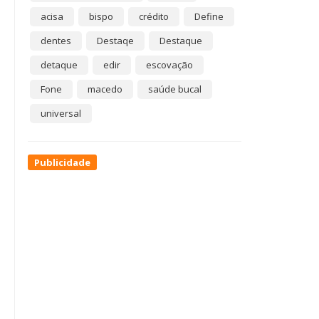
acisa
bispo
crédito
Define
dentes
Destaqe
Destaque
detaque
edir
escovação
Fone
macedo
saúde bucal
universal
Publicidade