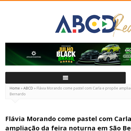
ABCD
Real
Home
»
ABCD
»
Flávia Morando come pastel com Carla e propõe ampliaç
Bernardo
Flávia Morando come pastel com Carla
ampliação da feira noturna em São B