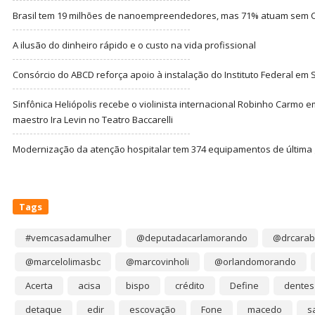
Brasil tem 19 milhões de nanoempreendedores, mas 71% atuam sem CN
A ilusão do dinheiro rápido e o custo na vida profissional
Consórcio do ABCD reforça apoio à instalação do Instituto Federal em
Sinfônica Heliópolis recebe o violinista internacional Robinho Carmo 
maestro Ira Levin no Teatro Baccarelli
Modernização da atenção hospitalar tem 374 equipamentos de última
Tags
#vemcasadamulher
@deputadacarlamorando
@drcarab
@marcelolimasbc
@marcovinholi
@orlandomorando
Acerta
acisa
bispo
crédito
Define
dentes
detaque
edir
escovação
Fone
macedo
s