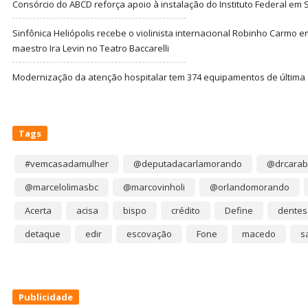
Consórcio do ABCD reforça apoio à instalação do Instituto Federal em
Sinfônica Heliópolis recebe o violinista internacional Robinho Carmo 
maestro Ira Levin no Teatro Baccarelli
Modernização da atenção hospitalar tem 374 equipamentos de última
Tags
#vemcasadamulher
@deputadacarlamorando
@drcarab
@marcelolimasbc
@marcovinholi
@orlandomorando
Acerta
acisa
bispo
crédito
Define
dentes
detaque
edir
escovação
Fone
macedo
s
Publicidade