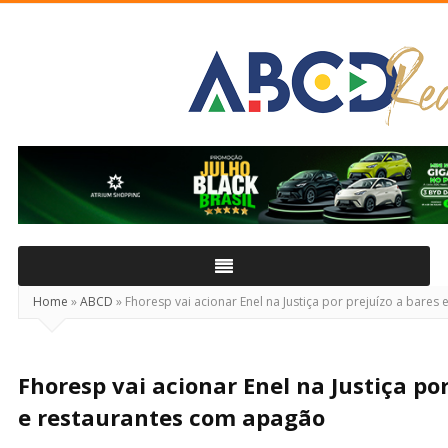
ABCD
Real
Home
»
ABCD
»
Fhoresp vai acionar Enel na Justiça por prejuízo a bares
Fhoresp vai acionar Enel na Justiça por
e restaurantes com apagão