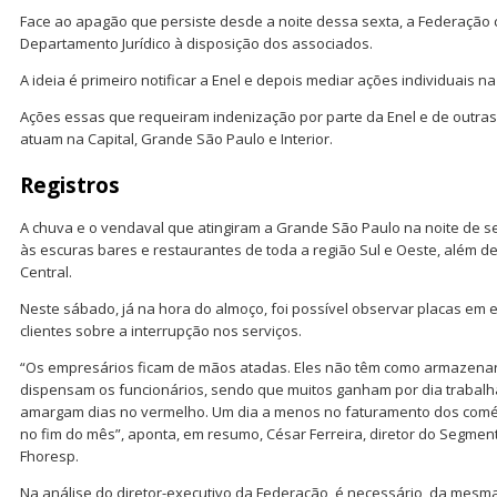
Face ao apagão que persiste desde a noite dessa sexta, a Federação
Departamento Jurídico à disposição dos associados.
A ideia é primeiro notificar a Enel e depois mediar ações individuais na 
Ações essas que requeiram indenização por parte da Enel e de outra
atuam na Capital, Grande São Paulo e Interior.
Registros
A chuva e o vendaval que atingiram a Grande São Paulo na noite de se
às escuras bares e restaurantes de toda a região Sul e Oeste, além d
Central.
Neste sábado, já na hora do almoço, foi possível observar placas em
clientes sobre a interrupção nos serviços.
“Os empresários ficam de mãos atadas. Eles não têm como armazenar 
dispensam os funcionários, sendo que muitos ganham por dia trabalh
amargam dias no vermelho. Um dia a menos no faturamento dos comé
no fim do mês”, aponta, em resumo, César Ferreira, diretor do Segme
Fhoresp.
Na análise do diretor-executivo da Federação, é necessário, da mesm