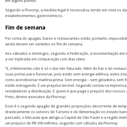
em alguns pontos.
Segundo a Fhoresp, a medida legal é necessária, tendo em vista os d
estabelecimentos gastronômicos.
Fim de semana
Por conta do apagão, bares e restaurantes estão, portanto, impossibil
ainda devem ser sentidos no fim de semana.
Aos sábados e domingos, segundo a Federação, a movimentação em 
a ser triplicada em comparação com dias úteis:
“E, infelizmente, não é só o dia não faturado. Além do bar e do restau
suas portas para funcionar, pois estão sem energia elétrica, estes 
como acondicionar matéria-prima. Sem energia – sem geladeira, sem f
estão estragando. É um prejuízo terrível. Segundo consta na Imprensa,
restabelecer a distribuição. E quem é que paga o prejuízo dos nossos
Pinto, diretor-executivo da Fhoresp.
Esse é o segundo apagão de grandes proporções decorrente de temp
drasticamente os setores de Turismo e de Alimentação no estado ba
passado, o blecaute que atingiu a Capital de São Paulo e a região met
um prejuízo de R$ 500 milhões, segundo com cálculos da Fhoresp.