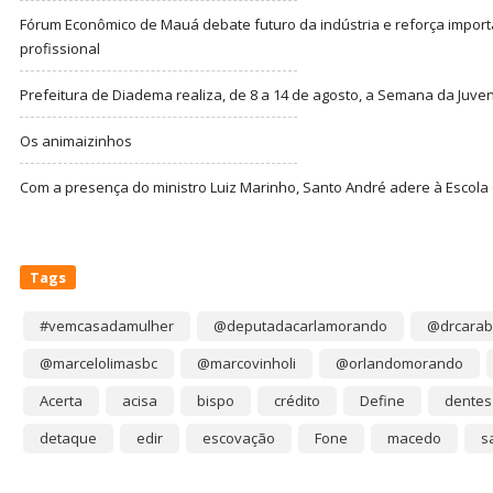
Fórum Econômico de Mauá debate futuro da indústria e reforça import
profissional
Prefeitura de Diadema realiza, de 8 a 14 de agosto, a Semana da Juve
Os animaizinhos
Com a presença do ministro Luiz Marinho, Santo André adere à Escola
Tags
#vemcasadamulher
@deputadacarlamorando
@drcarab
@marcelolimasbc
@marcovinholi
@orlandomorando
Acerta
acisa
bispo
crédito
Define
dentes
detaque
edir
escovação
Fone
macedo
s