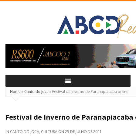
ABCD
Real
Home
»
Canto do Joca
»
Festival de Inverno de Paranapiacaba online
Festival de Inverno de Paranapiacaba 
IN
CANTO DO JOCA
,
CULTURA
ON
25 DE JULHO DE 2021