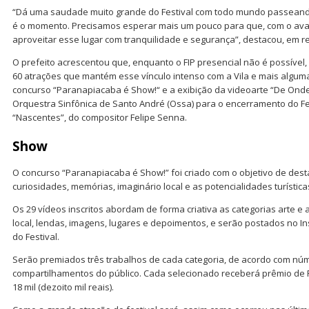
“Dá uma saudade muito grande do Festival com todo mundo passeando,
é o momento. Precisamos esperar mais um pouco para que, com o av
aproveitar esse lugar com tranquilidade e segurança”, destacou, em re
O prefeito acrescentou que, enquanto o FIP presencial não é possível, 
60 atrações que mantém esse vínculo intenso com a Vila e mais alguma
concurso “Paranapiacaba é Show!“ e a exibição da videoarte “De Onde
Orquestra Sinfônica de Santo André (Ossa) para o encerramento do Fes
“Nascentes”, do compositor Felipe Senna.
Show
O concurso “Paranapiacaba é Show!” foi criado com o objetivo de destac
curiosidades, memórias, imaginário local e as potencialidades turístic
Os 29 vídeos inscritos abordam de forma criativa as categorias arte e 
local, lendas, imagens, lugares e depoimentos, e serão postados no In
do Festival.
Serão premiados três trabalhos de cada categoria, de acordo com núm
compartilhamentos do público. Cada selecionado receberá prêmio de R$ 
18 mil (dezoito mil reais).