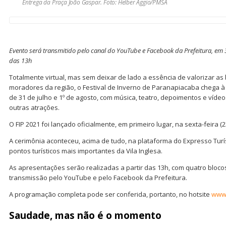
Entrega da Praça João Gaspar. Foto: Helber Aggio/PMSA
Evento será transmitido pelo canal do YouTube e Facebook da Prefeitura, em 31
das 13h
Totalmente virtual, mas sem deixar de lado a essência de valorizar as b
moradores da região, o Festival de Inverno de Paranapiacaba chega à
de 31 de julho e 1º de agosto, com música, teatro, depoimentos e vídeo
outras atrações.
O FIP 2021 foi lançado oficialmente, em primeiro lugar, na sexta-feira (2
A cerimônia aconteceu, acima de tudo, na plataforma do Expresso Tur
pontos turísticos mais importantes da Vila Inglesa.
As apresentações serão realizadas a partir das 13h, com quatro bloco
transmissão pelo YouTube e pelo Facebook da Prefeitura.
A programação completa pode ser conferida, portanto, no hotsite
www.
Saudade, mas não é o momento