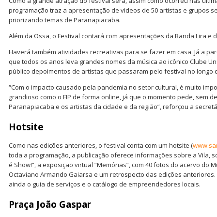
Como a grande atração do festival será, assim como ocorreu nas últimas
programação traz a apresentação de vídeos de 50 artistas e grupos s
priorizando temas de Paranapiacaba.
Além da Ossa, o Festival contará com apresentações da Banda Lira e 
Haverá também atividades recreativas para se fazer em casa. Já a par
que todos os anos leva grandes nomes da música ao icônico Clube Uni
público depoimentos de artistas que passaram pelo festival no longo d
“Com o impacto causado pela pandemia no setor cultural, é muito imp
grandioso como o FIP de forma online, já que o momento pede, sem deix
Paranapiacaba e os artistas da cidade e da região”, reforçou a secretár
Hotsite
Como nas edições anteriores, o festival conta com um hotsite (
www.san
toda a programação, a publicação oferece informações sobre a Vila, 
é Show!”, a exposição virtual “Memórias”, com 40 fotos do acervo do 
Octaviano Armando Gaiarsa e um retrospecto das edições anteriores. 
ainda o guia de serviços e o catálogo de empreendedores locais.
Praça João Gaspar