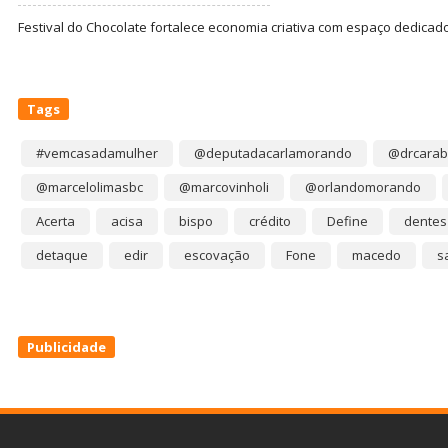
Festival do Chocolate fortalece economia criativa com espaço dedicad
Tags
#vemcasadamulher
@deputadacarlamorando
@drcarab
@marcelolimasbc
@marcovinholi
@orlandomorando
Acerta
acisa
bispo
crédito
Define
dentes
detaque
edir
escovação
Fone
macedo
s
Publicidade