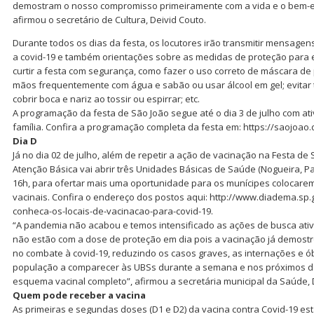
demostram o nosso compromisso primeiramente com a vida e o bem-e
afirmou o secretário de Cultura, Deivid Couto.
Durante todos os dias da festa, os locutores irão transmitir mensagen
a covid-19 e também orientações sobre as medidas de proteção para 
curtir a festa com segurança, como fazer o uso correto de máscara de p
mãos frequentemente com água e sabão ou usar álcool em gel; evitar t
cobrir boca e nariz ao tossir ou espirrar; etc.
A programação da festa de São João segue até o dia
3 de julho
com ati
família. Confira a programação completa da festa em:
https://saojoao
Dia D
Já no dia
02 de julho
, além de repetir a ação de vacinação na Festa de 
Atenção Básica vai abrir três Unidades Básicas de Saúde (Nogueira, Pa
16h
, para ofertar mais uma oportunidade para os munícipes colocar
vacinais. Confira o endereço dos postos aqui:
http://www.diadema.sp.
conheca-os-locais-de-vacinacao-para-covid-19
.
“A pandemia não acabou e temos intensificado as ações de busca ati
não estão com a dose de proteção em dia pois a vacinação já demost
no combate à covid-19, reduzindo os casos graves, as internações e ób
população a comparecer às UBSs durante a semana e nos próximos d
esquema vacinal completo”, afirmou a secretária municipal da Saúde, D
Quem pode receber a vacina
As primeiras e segundas doses (D1 e D2) da vacina contra Covid-19 es