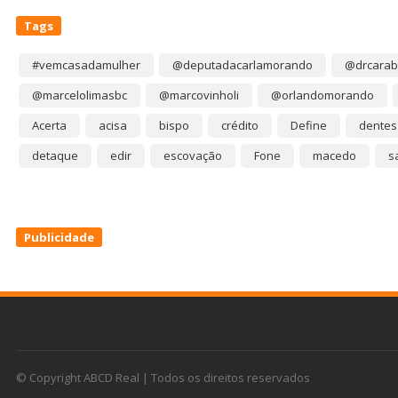
Tags
#vemcasadamulher
@deputadacarlamorando
@drcarab
@marcelolimasbc
@marcovinholi
@orlandomorando
Acerta
acisa
bispo
crédito
Define
dentes
detaque
edir
escovação
Fone
macedo
s
Publicidade
© Copyright ABCD Real | Todos os direitos reservados