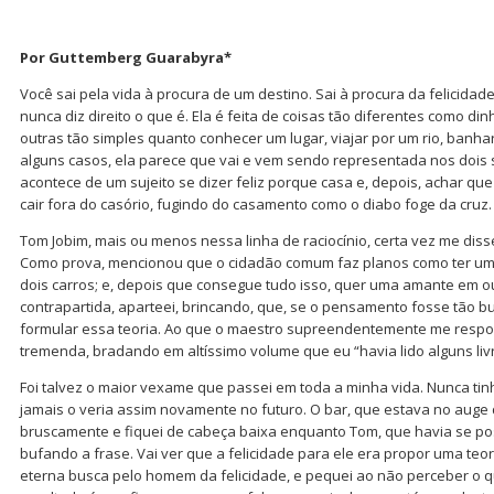
Por Guttemberg Guarabyra*
Você sai pela vida à procura de um destino. Sai à procura da felicida
nunca diz direito o que é. Ela é feita de coisas tão diferentes como di
outras tão simples quanto conhecer um lugar, viajar por um rio, banha
alguns casos, ela parece que vai e vem sendo representada nos dois 
acontece de um sujeito se dizer feliz porque casa e, depois, achar que
cair fora do casório, fugindo do casamento como o diabo foge da cruz.
Tom Jobim, mais ou menos nessa linha de raciocínio, certa vez me dis
Como prova, mencionou que o cidadão comum faz planos como ter um
dois carros; e, depois que consegue tudo isso, quer uma amante em ou
contrapartida, aparteei, brincando, que, se o pensamento fosse tão bu
formular essa teoria. Ao que o maestro supreendentemente me res
tremenda, bradando em altíssimo volume que eu “havia lido alguns livr
Foi talvez o maior vexame que passei em toda a minha vida. Nunca tin
jamais o veria assim novamente no futuro. O bar, que estava no auge 
bruscamente e fiquei de cabeça baixa enquanto Tom, que havia se post
bufando a frase. Vai ver que a felicidade para ele era propor uma teori
eterna busca pelo homem da felicidade, e pequei ao não perceber o qu