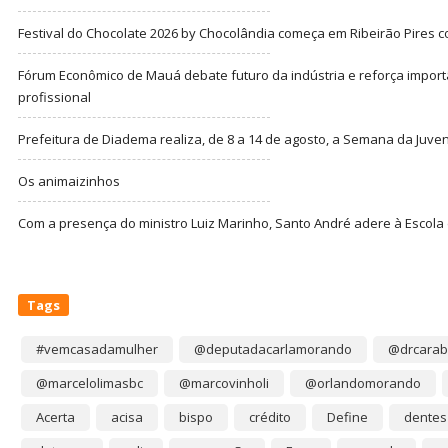
Festival do Chocolate 2026 by Chocolândia começa em Ribeirão Pires c
Fórum Econômico de Mauá debate futuro da indústria e reforça import
profissional
Prefeitura de Diadema realiza, de 8 a 14 de agosto, a Semana da Juve
Os animaizinhos
Com a presença do ministro Luiz Marinho, Santo André adere à Escola
Tags
#vemcasadamulher
@deputadacarlamorando
@drcarab
@marcelolimasbc
@marcovinholi
@orlandomorando
Acerta
acisa
bispo
crédito
Define
dentes