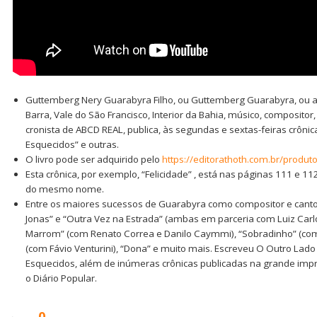
Guttemberg Nery Guarabyra Filho, ou Guttemberg Guarabyra, ou 
Barra, Vale do São Francisco, Interior da Bahia, músico, compositor, 
cronista de ABCD REAL, publica, às segundas e sextas-feiras crônica
Esquecidos” e outras.
O livro pode ser adquirido pelo
https://editorathoth.com.br/produ
Esta crônica, por exemplo, “Felicidade” , está nas páginas 111 e 1
do mesmo nome.
Entre os maiores sucessos de Guarabyra como compositor e canto
Jonas” e “Outra Vez na Estrada” (ambas em parceria com Luiz Carlo
Marrom” (com Renato Correa e Danilo Caymmi), “Sobradinho” (com 
(com Fávio Venturini), “Dona” e muito mais. Escreveu O Outro Lad
Esquecidos, além de inúmeras crônicas publicadas na grande impr
o Diário Popular.
0