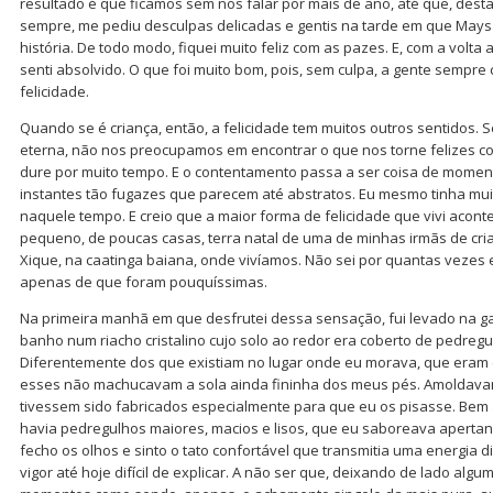
resultado é que ficamos sem nos falar por mais de ano, até que, desta
sempre, me pediu desculpas delicadas e gentis na tarde em que Mays
história. De todo modo, fiquei muito feliz com as pazes. E, com a volt
senti absolvido. O que foi muito bom, pois, sem culpa, a gente sempr
felicidade.
Quando se é criança, então, a felicidade tem muitos outros sentidos. 
eterna, não nos preocupamos em encontrar o que nos torne felizes c
dure por muito tempo. E o contentamento passa a ser coisa de moment
instantes tão fugazes que parecem até abstratos. Eu mesmo tinha muit
naquele tempo. E creio que a maior forma de felicidade que vivi acont
pequeno, de poucas casas, terra natal de uma de minhas irmãs de cri
Xique, na caatinga baiana, onde vivíamos. Não sei por quantas vezes e
apenas de que foram pouquíssimas.
Na primeira manhã em que desfrutei dessa sensação, fui levado na g
banho num riacho cristalino cujo solo ao redor era coberto de pedreg
Diferentemente dos que existiam no lugar onde eu morava, que eram 
esses não machucavam a sola ainda fininha dos meus pés. Amoldavam
tivessem sido fabricados especialmente para que eu os pisasse. Bem 
havia pedregulhos maiores, macios e lisos, que eu saboreava apertan
fecho os olhos e sinto o tato confortável que transmitia uma energia 
vigor até hoje difícil de explicar. A não ser que, deixando de lado alg