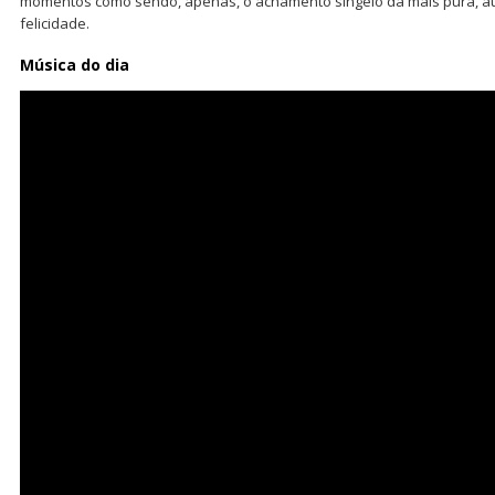
momentos como sendo, apenas, o achamento singelo da mais pura, aut
felicidade.
Música do dia