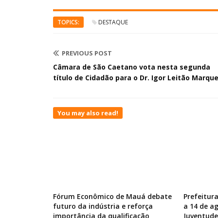
TOPICS:
DESTAQUE
PREVIOUS POST
Câmara de São Caetano vota nesta segunda
título de Cidadão para o Dr. Igor Leitão Marqu
You may also read!
Fórum Econômico de Mauá debate
Prefeitur
futuro da indústria e reforça
a 14 de a
importância da qualificação
Juventude