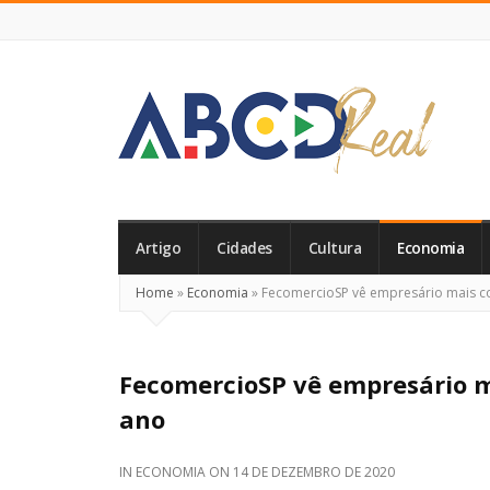
ABCD
Real
Artigo
Cidades
Cultura
Economia
Home
»
Economia
»
FecomercioSP vê empresário mais co
FecomercioSP vê empresário m
ano
IN
ECONOMIA
ON
14 DE DEZEMBRO DE 2020