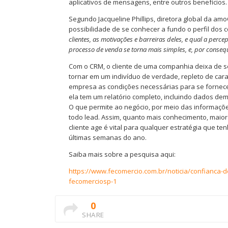
aplicativos de mensagens, entre outros benefícios.
Segundo Jacqueline Phillips, diretora global da a
possibilidade de se conhecer a fundo o perfil dos
clientes, as motivações e barreiras deles, e qual a per
processo de venda se torna mais simples, e, por consequ
Com o CRM, o cliente de uma companhia deixa de 
tornar em um indivíduo de verdade, repleto de car
empresa as condições necessárias para se fornec
ela tem um relatório completo, incluindo dados dem
O que permite ao negócio, por meio das informaçõ
todo lead. Assim, quanto mais conhecimento, maior
cliente age é vital para qualquer estratégia que t
últimas semanas do ano.
Saiba mais sobre a pesquisa aqui:
https://www.fecomercio.com.br/noticia/confianca-
fecomerciosp-1
0
SHARE