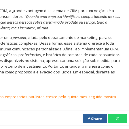
moCRM, a grande vantagem do sistema de CRM para um negócio é a
 consumidores.
“Quando uma empresa identifica o comportamento de seus
cepção dessas pessoas sobre determinado produto ou serviço, todo o
ência, mais lucrativo
”
,
afirma.
ser uma
persona
, criada pelo departamento de marketing, para se
acterísticas complexas. Dessa forma, esse sistema oferece a toda
er uma comunicação personalizada. Afinal, ao implementar um CRM,
ográficos, preferências, e histórico de compras de cada consumidor.
es disponíveis no sistema, apresentar uma solução sob medida para
 o retorno de investimento. Portanto, entender a maneira como o
enha como propósito a elevação dos lucros. Em especial, durante as
dos-empresarios-paulistas-cresce-pelo-quinto-mes-seguido-mostra-
Share