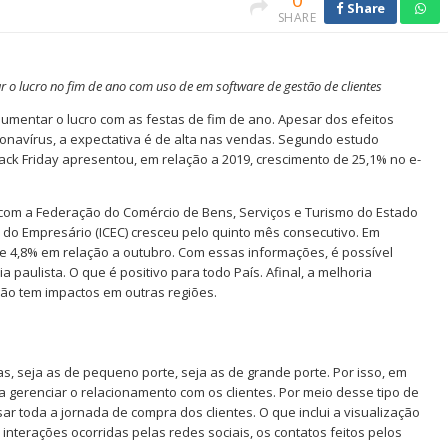
0
Share
SHARE
o lucro no fim de ano com uso de em software de gestão de clientes
aumentar o lucro com as festas de fim de ano. Apesar dos efeitos
navírus, a expectativa é de alta nas vendas. Segundo estudo
Black Friday apresentou, em relação a 2019, crescimento de 25,1% no e-
o com a Federação do Comércio de Bens, Serviços e Turismo do Estado
 do Empresário (ICEC) cresceu pelo quinto mês consecutivo. Em
de 4,8% em relação a outubro. Com essas informações, é possível
paulista. O que é positivo para todo País. Afinal, a melhoria
ião tem impactos em outras regiões.
 seja as de pequeno porte, seja as de grande porte. Por isso, em
 gerenciar o relacionamento com os clientes. Por meio desse tipo de
ar toda a jornada de compra dos clientes. O que inclui a visualização
interações ocorridas pelas redes sociais, os contatos feitos pelos