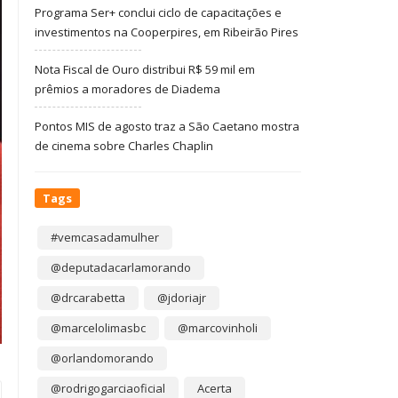
Programa Ser+ conclui ciclo de capacitações e
investimentos na Cooperpires, em Ribeirão Pires
Nota Fiscal de Ouro distribui R$ 59 mil em
prêmios a moradores de Diadema
Pontos MIS de agosto traz a São Caetano mostra
de cinema sobre Charles Chaplin
Tags
#vemcasadamulher
@deputadacarlamorando
@drcarabetta
@jdoriajr
@marcelolimasbc
@marcovinholi
@orlandomorando
@rodrigogarciaoficial
Acerta