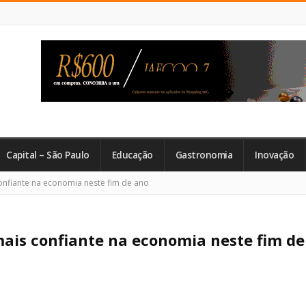
Capital – São Paulo
Educação
Gastronomia
Inovação
nfiante na economia neste fim de ano
ais confiante na economia neste fim de