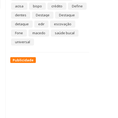
acisa
bispo
crédito
Define
dentes
Destaqe
Destaque
detaque
edir
escovação
Fone
macedo
saúde bucal
universal
Publicidade