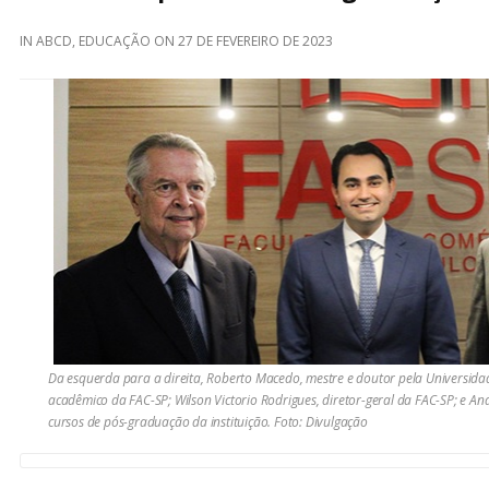
IN
ABCD
,
EDUCAÇÃO
ON
27 DE FEVEREIRO DE 2023
Da esquerda para a direita, Roberto Macedo, mestre e doutor pela Universidad
acadêmico da FAC-SP; Wilson Victorio Rodrigues, diretor-geral da FAC-SP; e 
cursos de pós-graduação da instituição. Foto: Divulgação