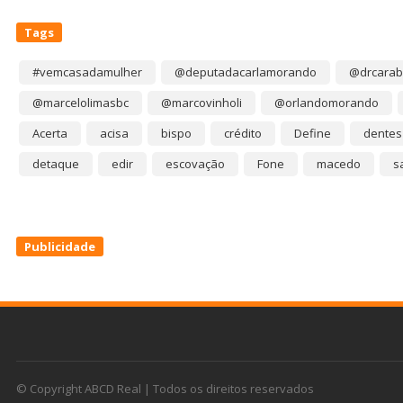
Tags
#vemcasadamulher
@deputadacarlamorando
@drcarab
@marcelolimasbc
@marcovinholi
@orlandomorando
Acerta
acisa
bispo
crédito
Define
dentes
detaque
edir
escovação
Fone
macedo
s
Publicidade
© Copyright ABCD Real | Todos os direitos reservados