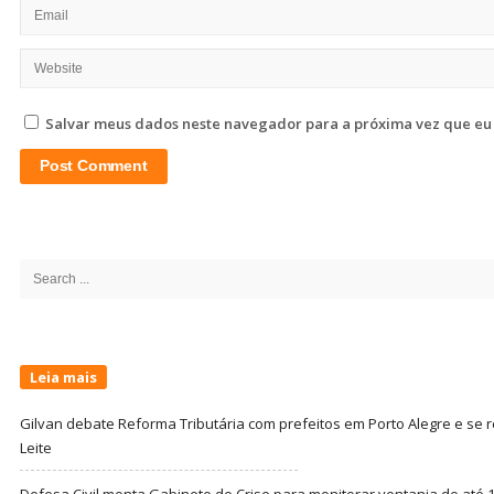
Salvar meus dados neste navegador para a próxima vez que eu
Site
Sidebar
Search
for:
Leia mais
Gilvan debate Reforma Tributária com prefeitos em Porto Alegre e s
Leite
Defesa Civil monta Gabinete de Crise para monitorar ventania de até 1