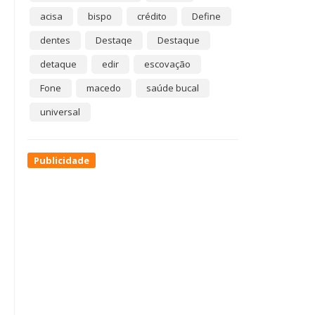
acisa
bispo
crédito
Define
dentes
Destaqe
Destaque
detaque
edir
escovação
Fone
macedo
saúde bucal
universal
Publicidade