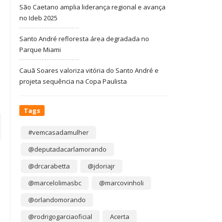
São Caetano amplia liderança regional e avança
no Ideb 2025
Santo André refloresta área degradada no
Parque Miami
Cauã Soares valoriza vitória do Santo André e
projeta sequência na Copa Paulista
Tags
#vemcasadamulher
@deputadacarlamorando
@drcarabetta
@jdoriajr
@marcelolimasbc
@marcovinholi
@orlandomorando
@rodrigogarciaoficial
Acerta