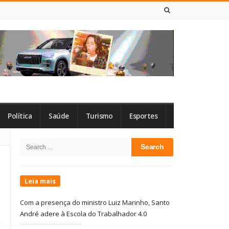
8 DE AGOSTO DE 2026
Política
Saúde
Turismo
Esportes
Site
Search
Sidebar
for:
Leia mais
Com a presença do ministro Luiz Marinho, Santo
André adere à Escola do Trabalhador 4.0