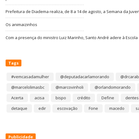
Prefeitura de Diadema realiza, de 8 a 14 de agosto, a Semana da Juve
Os animaizinhos
Com a presença do ministro Luiz Marinho, Santo André adere à Escola
Tags
#vemcasadamulher
@deputadacarlamorando
@drcarab
@marcelolimasbc
@marcovinholi
@orlandomorando
Acerta
acisa
bispo
crédito
Define
dentes
detaque
edir
escovação
Fone
macedo
s
Publicidade