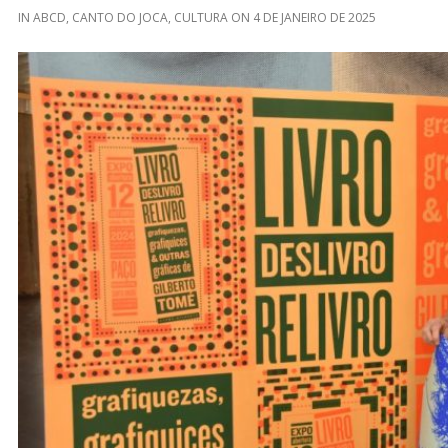
IN
ABCD
,
CANTO DO JOCA
,
CULTURA
ON
4 DE JANEIRO DE 2025