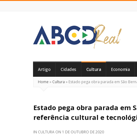
ABCD
Real
Artigo
Cidades
Cultura
Economia
Home
»
Cultura
»
Estado pega obra parada em São Bernar
Estado pega obra parada em 
referência cultural e tecnológ
IN
CULTURA
ON
1 DE OUTUBRO DE 2020