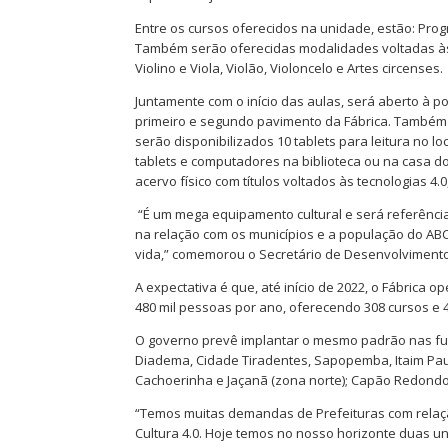
Entre os cursos oferecidos na unidade, estão: Pr
Também serão oferecidas modalidades voltadas às
Violino e Viola, Violão, Violoncelo e Artes circenses.
Juntamente com o início das aulas, será aberto à 
primeiro e segundo pavimento da Fábrica. Também
serão disponibilizados 10 tablets para leitura no lo
tablets e computadores na biblioteca ou na casa d
acervo físico com títulos voltados às tecnologias 4
“É um mega equipamento cultural e será referênc
na relação com os municípios e a população do AB
vida,” comemorou o Secretário de Desenvolvimento
A expectativa é que, até início de 2022, o Fábrica
480 mil pessoas por ano, oferecendo 308 cursos e 
O governo prevê implantar o mesmo padrão nas fu
Diadema, Cidade Tiradentes, Sapopemba, Itaim Pauli
Cachoerinha e Jaçanã (zona norte); Capão Redondo 
“Temos muitas demandas de Prefeituras com relaçã
Cultura 4.0. Hoje temos no nosso horizonte duas u