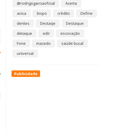
@rodrigogarciaoficial
Acerta
acisa
bispo
crédito
Define
dentes
Destaqe
Destaque
detaque
edir
escovação
Fone
macedo
saúde bucal
universal
o
Publicidade