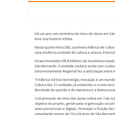
Há um ano, em cerimônia de início de obras em São
teve sua história refeita.
Nesta quarta-feira (30), a primeira Fábrica de Cult
uma moderna unidade de cultura e acesso à tecnol
Foram investidos R$ 8 milhões da Secretaria estadua
São Bernardo. A unidade contará ainda com custeio 
Desenvolvimento Regional fez a articulação entre m
“A Fábrica 4.0 traz tecnologia, inovação e um mundo 
Cultura das 12 unidades já existentes e a mais tecn
liberdade de opinião e de imprensa e a democracia
Com previsão de início das aulas online em 7 de out
objetivo do projeto, gerido pela organização social
artes presenciais e digitais, formação e fruição da
capacitarão jovens de 10 a 24 anos de São Berna