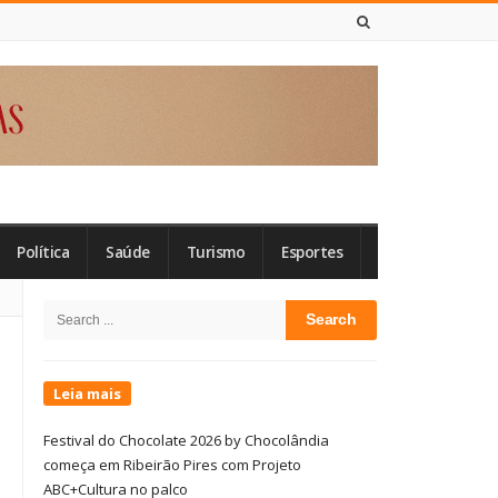
8 DE AGOSTO DE 2026
Política
Saúde
Turismo
Esportes
Site
Search
Sidebar
for:
Leia mais
Festival do Chocolate 2026 by Chocolândia
começa em Ribeirão Pires com Projeto
ABC+Cultura no palco