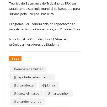
Técnico de Segurança do Trabalho da BRK em
Mauá conquista título mundial de basquete para
surdos pela Seleção Brasileira
Programa Ser+ conclui ciclo de capacitações e
investimentos na Cooperpires, em Ribeirão Pires
Nota Fiscal de Ouro distribui R$ 59 mil em
prêmios a moradores de Diadema
Tags
#vemcasadamulher
@deputadacarlamorando
@drcarabetta
@jdoriajr
@marcelolimasbc
@marcovinholi
@orlandomorando