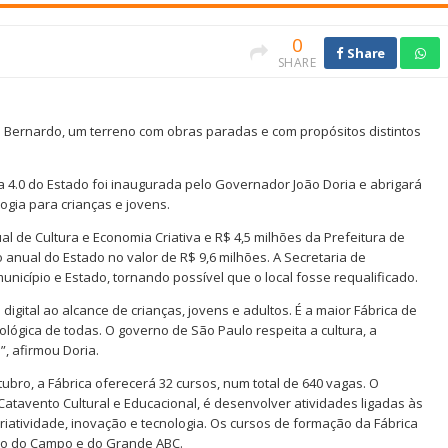
0
Share
SHARE
 Bernardo, um terreno com obras paradas e com propósitos distintos
ura 4.0 do Estado foi inaugurada pelo Governador João Doria e abrigará
ogia para crianças e jovens.
l de Cultura e Economia Criativa e R$ 4,5 milhões da Prefeitura de
anual do Estado no valor de R$ 9,6 milhões. A Secretaria de
unicípio e Estado, tornando possível que o local fosse requalificado.
digital ao alcance de crianças, jovens e adultos. É a maior Fábrica de
ológica de todas. O governo de São Paulo respeita a cultura, a
”, afirmou Doria.
ubro, a Fábrica oferecerá 32 cursos, num total de 640 vagas. O
 Catavento Cultural e Educacional, é desenvolver atividades ligadas às
 criatividade, inovação e tecnologia. Os cursos de formação da Fábrica
rdo do Campo e do Grande ABC.