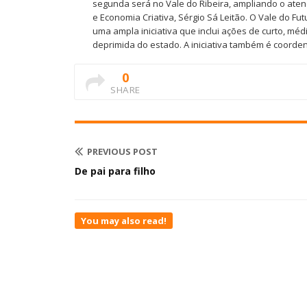
segunda será no Vale do Ribeira, ampliando o atend
e Economia Criativa, Sérgio Sá Leitão. O Vale do Fu
uma ampla iniciativa que inclui ações de curto, mé
deprimida do estado. A iniciativa também é coorde
0
SHARE
PREVIOUS POST
De pai para filho
You may also read!