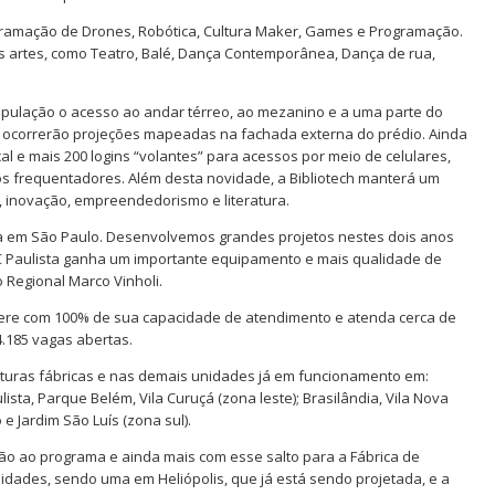
ogramação de Drones, Robótica, Cultura Maker, Games e Programação.
 artes, como Teatro, Balé, Dança Contemporânea, Dança de rua,
população o acesso ao andar térreo, ao mezanino e a uma parte do
 ocorrerão projeções mapeadas na fachada externa do prédio. Ainda
cal e mais 200 logins “volantes” para acessos por meio de celulares,
os frequentadores. Além desta novidade, a Bibliotech manterá um
.0, inovação, empreendedorismo e literatura.
ia em São Paulo. Desenvolvemos grandes projetos nestes dois anos
C Paulista ganha um importante equipamento e mais qualidade de
 Regional Marco Vinholi.
 opere com 100% de sua capacidade de atendimento e atenda cerca de
4.185 vagas abertas.
turas fábricas e nas demais unidades já em funcionamento em:
sta, Parque Belém, Vila Curuçá (zona leste); Brasilândia, Vila Nova
e Jardim São Luís (zona sul).
o ao programa e ainda mais com esse salto para a Fábrica de
nidades, sendo uma em Heliópolis, que já está sendo projetada, e a