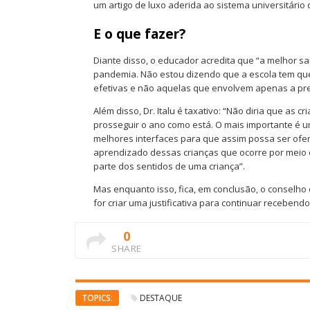
um artigo de luxo aderida ao sistema universitário d
E o que fazer?
Diante disso, o educador acredita que “a melhor s
pandemia. Não estou dizendo que a escola tem que
efetivas e não aquelas que envolvem apenas a pr
Além disso, Dr. Italu é taxativo: “Não diria que as
prosseguir o ano como está. O mais importante é um
melhores interfaces para que assim possa ser ofe
aprendizado dessas crianças que ocorre por meio do
parte dos sentidos de uma criança”.
Mas enquanto isso, fica, em conclusão, o conselh
for criar uma justificativa para continuar recebend
0
SHARE
TOPICS:
DESTAQUE