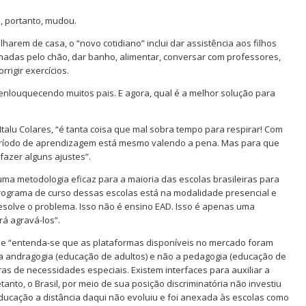
s, portanto, mudou.
arem de casa, o “novo cotidiano” inclui dar assistência aos filhos
lhadas pelo chão, dar banho, alimentar, conversar com professores,
rigir exercícios.
 enlouquecendo muitos pais. E agora, qual é a melhor solução para
talu Colares, “é tanta coisa que mal sobra tempo para respirar! Com
o período de aprendizagem está mesmo valendo a pena. Mas para que
fazer alguns ajustes”.
huma metodologia eficaz para a maioria das escolas brasileiras para
programa de curso dessas escolas está na modalidade presencial e
solve o problema. Isso não é ensino EAD. Isso é apenas uma
rá agravá-los”.
que “entenda-se que as plataformas disponíveis no mercado foram
 a andragogia (educação de adultos) e não a pedagogia (educação de
oras de necessidades especiais. Existem interfaces para auxiliar a
anto, o Brasil, por meio de sua posição discriminatória não investiu
educação a distância daqui não evoluiu e foi anexada às escolas como