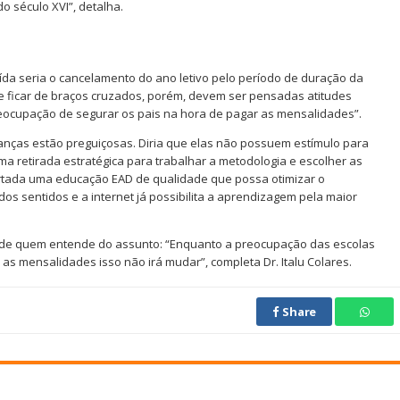
o século XVI”, detalha.
aída seria o cancelamento do ano letivo pelo período de duração da
 ficar de braços cruzados, porém, devem ser pensadas atitudes
eocupação de segurar os pais na hora de pagar as mensalidades”.
 crianças estão preguiçosas. Diria que elas não possuem estímulo para
a retirada estratégica para trabalhar a metodologia e escolher as
rtada uma educação EAD de qualidade que possa otimizar o
s sentidos e a internet já possibilita a aprendizagem pela maior
o de quem entende do assunto: “Enquanto a preocupação das escolas
o as mensalidades isso não irá mudar”, completa Dr. Italu Colares.
Share