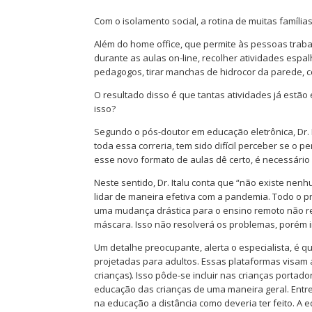
Com o isolamento social, a rotina de muitas família
Além do home office, que permite às pessoas trabalh
durante as aulas on-line, recolher atividades espa
pedagogos, tirar manchas de hidrocor da parede, cor
O resultado disso é que tantas atividades já estão
isso?
Segundo o pós-doutor em educação eletrônica, Dr. I
toda essa correria, tem sido difícil perceber se 
esse novo formato de aulas dê certo, é necessário 
Neste sentido, Dr. Italu conta que “não existe nen
lidar de maneira efetiva com a pandemia. Todo o 
uma mudança drástica para o ensino remoto não re
máscara. Isso não resolverá os problemas, porém i
Um detalhe preocupante, alerta o especialista, é 
projetadas para adultos. Essas plataformas visam
crianças). Isso pôde-se incluir nas crianças portad
educação das crianças de uma maneira geral. Entret
na educação a distância como deveria ter feito. A 