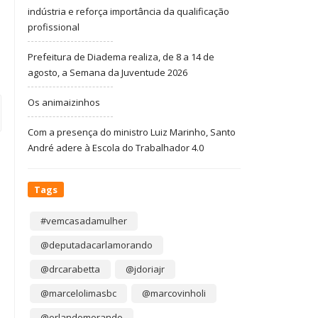
indústria e reforça importância da qualificação
profissional
Prefeitura de Diadema realiza, de 8 a 14 de
agosto, a Semana da Juventude 2026
Os animaizinhos
Com a presença do ministro Luiz Marinho, Santo
André adere à Escola do Trabalhador 4.0
Tags
#vemcasadamulher
@deputadacarlamorando
@drcarabetta
@jdoriajr
@marcelolimasbc
@marcovinholi
@orlandomorando