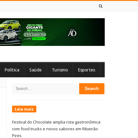
9 DE AGOSTO DE 2026
Política
Saúde
Turismo
Esportes
Site
Search
Sidebar
for:
Leia mais
Festival do Chocolate amplia rota gastronômica
com food trucks e novos sabores em Ribeirão
Pires